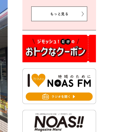
2026年8月5日 豊前市プレミ
アム付き商品券事業に関する
もっと見る
お知らせ
2026年8月5日 豊前市クリー
ン作戦参加者募集
2026年8月3日 千束地域づく
り協議会
2026年8月3日 第13回市町村
対抗「福岡駅伝」出場選手募
集！
2026年7月31日 令和8年熊本
地震義援金の受付について
2026年7月31日 第６次豊前市
総合計画後期基本計画策定業
務委託に係る質問回答につい
て