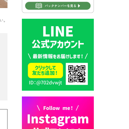
2026年7月31日 市税等の納付
書が変わります！
い。
2026年7月30日 豊前市立豊前
中学校の進捗状況について
2026年7月30日 豊前市立学校
再編成準備協議会
2026年7月30日 豊前市立学校
紹介≪再編計画の見直しにつ
いて≫
2026年7月29日 豊前市指定ご
み袋販売のお知らせ
2026年7月28日 豊前カラス天
狗みなと祭り（花火大会）開
催決定！
2026年7月28日 ごみ収集日の
お知らせ