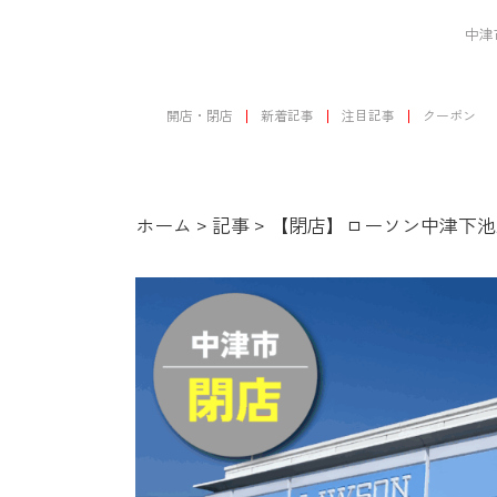
中津
開店・閉店
新着記事
注目記事
クーポン
ホーム
>
記事
>
【閉店】ローソン中津下池