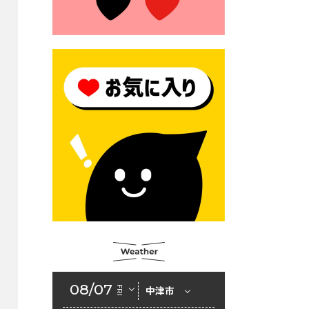
2026年6月23日 公告一覧（市
内業者対象）を更新しまし
た。
2026年6月23日 （一財）豊前
市佐野・則尾育英会奨学生募
集の「てびき」
2026年6月22日 神楽人の祭展
2026年6月18日 セアカゴケグ
モにご注意ください！
2026年6月17日 クーリングシ
ェルターの指定
2026年6月10日 令和８年経済
センサス-活動調査
2026年6月9日 令和８年第３
08/07
FRI
中津市
回定例会「一般質問一覧表」