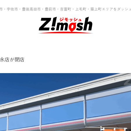
市・宇佐市・豊後高田市・豊前市・吉富町・上毛町・築上町エリアをダッシ
永店が閉店