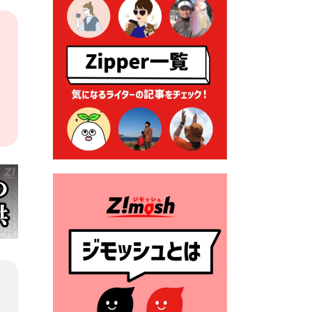
2026年7月9日 クラウドファ
ンディング型ふるさと納税の
実施について
2026年7月9日 農地法等に係
る各種申請に係る登記事項証
明書の添付省略について
2026年7月9日 廃食用油の回
収
2026年7月7日 「おゆずりコ
ーナー」について
2026年7月1日 豊前市民プール
一般開放
2026年7月1日 「豊前市定住促
進奨励金」が始まります！
（令和８年４月１日施行）
2026年6月25日 指定ごみ袋価
格改定