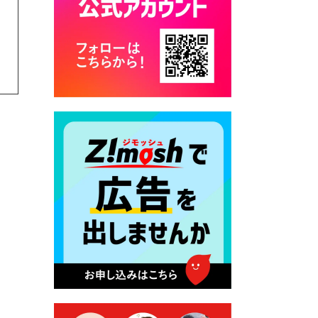
2026年7月28日 令和8年度
京築地区水道企業団職員採用
試験（募集）
2026年7月27日 マイナンバー
カード交付に伴う休日および
平日夜間開庁の案内
2026年7月22日 令和８年度
「こども文化パスポート事
業」
2026年7月21日 卜仙の郷 お
盆期間の営業時間のお知らせ
2026年7月17日 バス経路検索
のご利用案内
2026年7月10日 台湾伝統音楽
団体 「北埔八音団・楽善軒」
公演開催のお知らせ