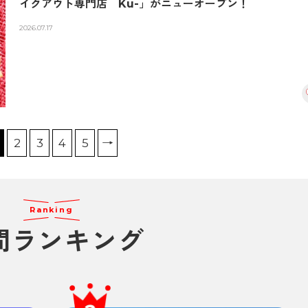
イクアウト専門店 Ku-」がニューオープン！
2026.07.17
2
3
4
5
→
Ranking
間ランキング