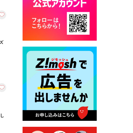
カード交付に伴う休日および
平日夜間開庁の案内
2026年7月22日 令和８年度
「こども文化パスポート事
業」
ズ
2026年7月21日 卜仙の郷 お
盆期間の営業時間のお知らせ
2026年7月17日 バス経路検索
のご利用案内
2026年7月10日 台湾伝統音楽
団体 「北埔八音団・楽善軒」
公演開催のお知らせ
2026年7月9日 クラウドファ
ンディング型ふるさと納税の
味し
実施について
2026年7月9日 農地法等に係