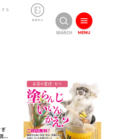
ュする
SEARCH
MENU
すぎ
読