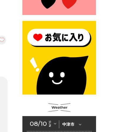
2026年6月23日 （一財）豊前
市佐野・則尾育英会奨学生募
集の「てびき」
2026年6月22日 神楽人の祭展
2026年6月18日 セアカゴケグ
モにご注意ください！
2026年6月17日 クーリングシ
ェルターの指定
2026年6月10日 令和８年経済
センサス-活動調査
2026年6月9日 令和８年第３
回定例会「一般質問一覧表」
2026年6月5日 新婚世帯の家
賃の助成をしています
08/10
SUN
中津市
2026年6月2日 戸籍に氏名の
振り仮名が記載されます