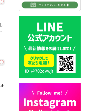
2026年7月30日 豊前市立学校
再編成準備協議会
2026年7月30日 豊前市立学校
し
紹介≪再編計画の見直しにつ
いて≫
2026年7月29日 豊前市指定ご
み袋販売のお知らせ
2026年7月28日 豊前カラス天
狗みなと祭り（花火大会）開
催決定！
2026年7月28日 ごみ収集日の
お知らせ
月オ
2026年7月28日 令和8年度
京築地区水道企業団職員採用
試験（募集）
2026年7月27日 マイナンバー