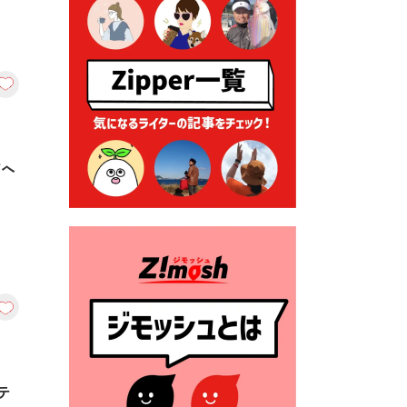
る各種申請に係る登記事項証
明書の添付省略について
2026年7月9日 廃食用油の回
収
2026年7月7日 「おゆずりコ
ーナー」について
2026年7月1日 豊前市民プール
店へ
一般開放
2026年7月1日 「豊前市定住促
進奨励金」が始まります！
（令和８年４月１日施行）
2026年6月25日 指定ごみ袋価
格改定
2026年6月23日 公告一覧（市
内業者対象）を更新しまし
た。
テ