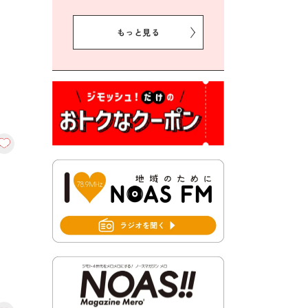
2026年8月5日 豊前市クリー
ン作戦参加者募集
もっと見る
2026年8月3日 千束地域づく
り協議会
2026年8月3日 第13回市町村
対抗「福岡駅伝」出場選手募
集！
2026年7月31日 令和8年熊本
地震義援金の受付について
2026年7月31日 第６次豊前市
総合計画後期基本計画策定業
務委託に係る質問回答につい
て
2026年7月31日 市税等の納付
書が変わります！
2026年7月30日 豊前市立豊前
中学校の進捗状況について