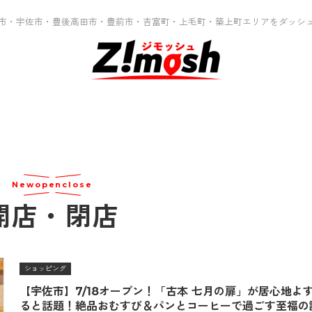
市・宇佐市・豊後高田市・豊前市・吉富町・上毛町・築上町エリアをダッシ
Newopenclose
開店・閉店
ショッピング
【宇佐市】7/18オープン！「古本 七月の扉」が居心地よ
ると話題！絶品おむすび＆パンとコーヒーで過ごす至福の