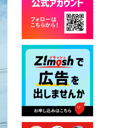
カード交付に伴う休日および
平日夜間開庁の案内
2026年7月22日 令和８年度
「こども文化パスポート事
業」
2026年7月21日 卜仙の郷 お
盆期間の営業時間のお知らせ
2026年7月17日 バス経路検索
のご利用案内
2026年7月10日 台湾伝統音楽
団体 「北埔八音団・楽善軒」
公演開催のお知らせ
2026年7月9日 クラウドファ
ンディング型ふるさと納税の
実施について
2026年7月9日 農地法等に係