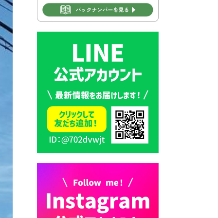
2026年7月30日 豊前市立学校
再編成準備協議会
2026年7月30日 豊前市立学校
紹介≪再編計画の見直しにつ
いて≫
2026年7月29日 豊前市指定ご
み袋販売のお知らせ
2026年7月28日 豊前カラス天
狗みなと祭り（花火大会）開
催決定！
2026年7月28日 ごみ収集日の
お知らせ
2026年7月28日 令和8年度
京築地区水道企業団職員採用
試験（募集）
2026年7月27日 マイナンバー