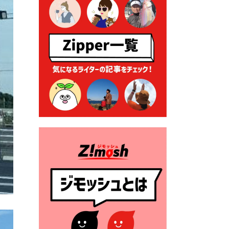
る各種申請に係る登記事項証
明書の添付省略について
2026年7月9日 廃食用油の回
収
2026年7月7日 「おゆずりコ
ーナー」について
2026年7月1日 豊前市民プール
一般開放
2026年7月1日 「豊前市定住促
進奨励金」が始まります！
（令和８年４月１日施行）
2026年6月25日 指定ごみ袋価
格改定
2026年6月23日 公告一覧（市
内業者対象）を更新しまし
た。