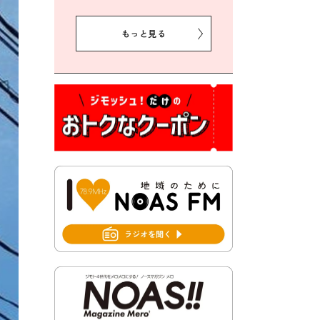
2026年8月5日 豊前市クリー
ン作戦参加者募集
もっと見る
2026年8月3日 千束地域づく
り協議会
2026年8月3日 第13回市町村
対抗「福岡駅伝」出場選手募
集！
2026年7月31日 令和8年熊本
地震義援金の受付について
2026年7月31日 第６次豊前市
総合計画後期基本計画策定業
務委託に係る質問回答につい
て
2026年7月31日 市税等の納付
書が変わります！
2026年7月30日 豊前市立豊前
中学校の進捗状況について