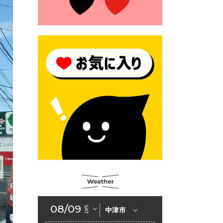
2026年6月23日 （一財）豊前
市佐野・則尾育英会奨学生募
集の「てびき」
2026年6月22日 神楽人の祭展
2026年6月18日 セアカゴケグ
モにご注意ください！
2026年6月17日 クーリングシ
ェルターの指定
2026年6月10日 令和８年経済
センサス-活動調査
2026年6月9日 令和８年第３
回定例会「一般質問一覧表」
2026年6月5日 新婚世帯の家
賃の助成をしています
08/09
SAT
中津市
2026年6月2日 戸籍に氏名の
振り仮名が記載されます