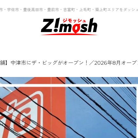
市・宇佐市・豊後高田市・豊前市・吉富町・上毛町・築上町エリアをダッシ
舗】中津市にザ・ビッグがオープン！／2026年8月オープン