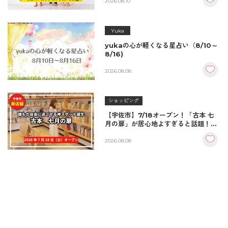
2026.08.10
Yuka
yukaの心が軽くなる星占い（8/10～
8/16)
2026.08.08
ショッピング
【宇佐市】7/18オープン！「古本 七
月の扉」が居心地よすぎると話題！絶
品おむすび＆パンとコーヒーで過ごす
至福の読書空間
2026.08.08