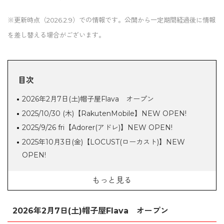
※更新時点（2026.2.9）での情報です。公開から一定期間経過後に情報
を差し替える場合がございます。
目次
2026年2月7日(土)帽子屋Flava オープン
2025/10/30 (木)【RakutenMobile】NEW OPEN!
2025/9/26 fri【Adorer(アドレ)】NEW OPEN!
2025年10月3日(金)【LOCUST(ローカスト)】NEW
OPEN!
8/29(金)イオンモール三光内に郵便局がオープン！
もっと見る
4/26(土) STARBUCKS (スターバックス)NEW OPEN
2025.3.1 sat.【ONWARD CROSSET Select（オンワー
2026年2月7日(土)帽子屋Flava オープン
ドクローゼットセレクト）】NEW OPEN！