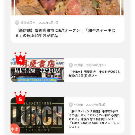
豊後高田市
2026年8月4日
【新店舗】豊後高田市に8/1オープン！「和牛ステーキは
る」の極上和牛丼が絶品！
中津市
2026年8月2日
【中津市】明屋書店 中央町店2026
年10月4日(日)閉店へ
中津市
2026年8月3日
【神コスパランチ特集】中津市/手作
りの優しさとこだわりの一杯に心満た
される。家族を想う特別なランチ
『Cafe Chouchou（カフェ・シュ
シュ）』