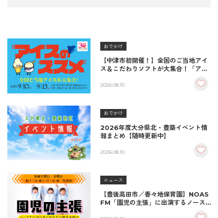
おでかけ
【中津市初開催！】全国のご当地アイ
ス＆こだわりソフトが大集合！「アイ
スのススメ」開催決定！
2026.08.10
おでかけ
2026年度大分県北・豊築イベント情
報まとめ【随時更新中】
2026.08.10
ニュース
【豊後高田市／香々地保育園】NOAS
FM「園児の主張」に出演するノース
エリアの子どもたち