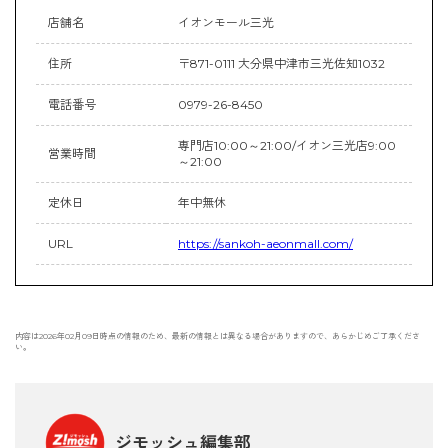
店舗名
イオンモール三光
住所
〒871-0111 大分県中津市三光佐知1032
電話番号
0979-26-8450
専門店10:00～21:00/イオン三光店9:00
営業時間
～21:00
定休日
年中無休
URL
https://sankoh-aeonmall.com/
内容は2026年02月09日時点の情報のため、最新の情報とは異なる場合がありますので、あらかじめご了承くださ
い。
ジモッシュ編集部