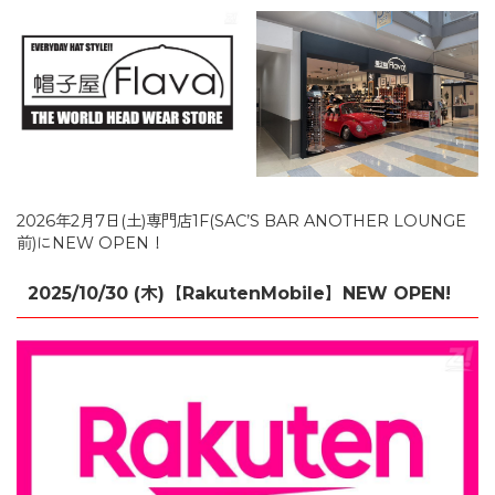
2024.11.15 fri.【3COINS＋plus(スリーコインズプラス)】
NEW OPEN！
くだものかふぇ 閉店のお知らせ【2024年9月30日】
珈琲館 閉店のお知らせ【2024年9月30日】
9/12(木)NEW OPEN【Grand Joul(グランジュール)】
イオンモール三光リニューアルのお知らせ【〜2024年
秋】
カットコムズ 閉店のお知らせ【〜2024年8月31日
2026年2月7日(土)専門店1F(SAC’S BAR ANOTHER LOUNGE
前)にNEW OPEN！
（土）】
コムサイズム 閉店のお知らせ【〜2024年8月11日（日）】
2025/10/30 (木)【RakutenMobile】NEW OPEN!
【だがし家ちゃりんこ】7/23(火)移転リニューアルオープ
ン！