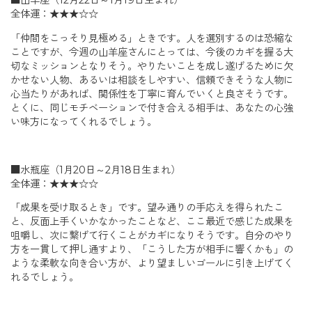
■山羊座（12月22日～1月19日生まれ）
全体運：★★★☆☆
「仲間をこっそり見極める」ときです。人を選別するのは恐縮な
ことですが、今週の山羊座さんにとっては、今後のカギを握る大
切なミッションとなりそう。やりたいことを成し遂げるために欠
かせない人物、あるいは相談をしやすい、信頼できそうな人物に
心当たりがあれば、関係性を丁寧に育んでいくと良さそうです。
とくに、同じモチベーションで付き合える相手は、あなたの心強
い味方になってくれるでしょう。
■水瓶座（1月20日～2月18日生まれ）
全体運：★★★☆☆
「成果を受け取るとき」です。望み通りの手応えを得られたこ
と、反面上手くいかなかったことなど、ここ最近で感じた成果を
咀嚼し、次に繋げて行くことがカギになりそうです。自分のやり
方を一貫して押し通すより、「こうした方が相手に響くかも」の
ような柔軟な向き合い方が、より望ましいゴールに引き上げてく
れるでしょう。