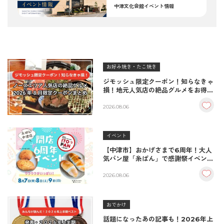
中津文化会館イベント情報
お好み焼き・たこ焼き
ジモッシュ限定クーポン！知らなきゃ
損！地元人気店の絶品グルメをお得に
楽しむクーポンまとめ
2026.08.06
イベント
【中津市】おかげさまで6周年！大人
気パン屋「糸ぱん」で感謝祭イベント
開催！豪華景品が当たる抽選会も
♪（8/7〜8/9）
2026.08.06
おでかけ
話題になったあの記事も！2026年上