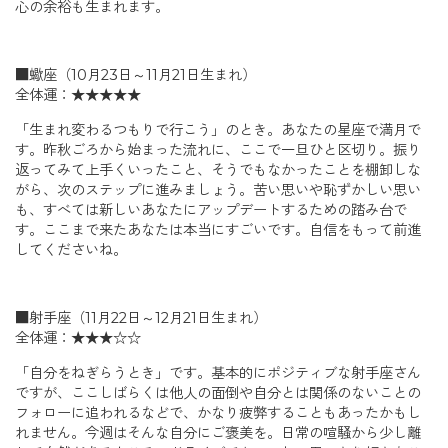
心の余裕も生まれます。
■蠍座（10月23日～11月21日生まれ）
全体運：★★★★★
「生まれ変わるつもりで行こう」のとき。あなたの星座で満月で
す。昨秋ごろから始まった流れに、ここで一旦ひと区切り。振り
返ってみて上手くいったこと、そうでもなかったことを棚卸しな
がら、次のステップに進みましょう。苦い思いや恥ずかしい思い
も、すべては新しいあなたにアップデートするための踏み台で
す。ここまで来たあなたは本当にすごいです。自信をもって前進
してくださいね。
■射手座（11月22日～12月21日生まれ）
全体運：★★★☆☆
「自分をねぎらうとき」です。基本的にポジティブな射手座さん
ですが、ここしばらくは他人の面倒や自分とは関係のないことの
フォローに追われるなどで、かなり疲弊することもあったかもし
れません。今週はそんな自分にご褒美を。日常の喧騒から少し離