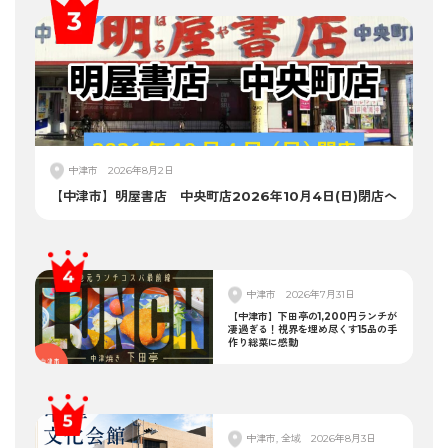
中津市
2026年8月2日
【中津市】明屋書店 中央町店2026年10月4日(日)閉店へ
中津市
2026年7月31日
【中津市】下田亭の1,200円ランチが
凄過ぎる！視界を埋め尽くす15品の手
作り総菜に感動
中津市, 全域
2026年8月3日