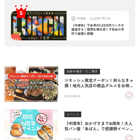
中津市
2026年7月31日
【中津市】下田亭の1,200円ランチが
凄過ぎる！視界を埋め尽くす15品の手
作り総菜に感動
お好み焼き・たこ焼き
ジモッシュ限定クーポン！知らなきゃ
損！地元人気店の絶品グルメをお得に
楽しむクーポンまとめ
2026.08.06
イベント
【中津市】おかげさまで6周年！大人
気パン屋「糸ぱん」で感謝祭イベント
開催！豪華景品が当たる抽選会も
♪（8/7〜8/9）
2026.08.06