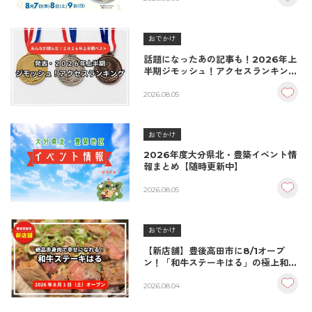
おでかけ
話題になったあの記事も！2026年上
半期ジモッシュ！アクセスランキング
BEST10
2026.08.05
おでかけ
2026年度大分県北・豊築イベント情
報まとめ【随時更新中】
2026.08.05
おでかけ
【新店舗】豊後高田市に8/1オープ
ン！「和牛ステーキはる」の極上和牛
丼が絶品！
2026.08.04