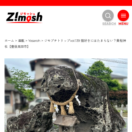
SEARCH
MENU
ホーム
>
連載
>
Yosaroh
>
ジモプチトリップvol.139 猫好きにはたまらない？貴船神
社【豊後高田市】