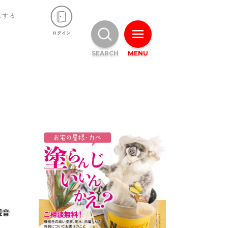
ュする
SEARCH
MENU
観音