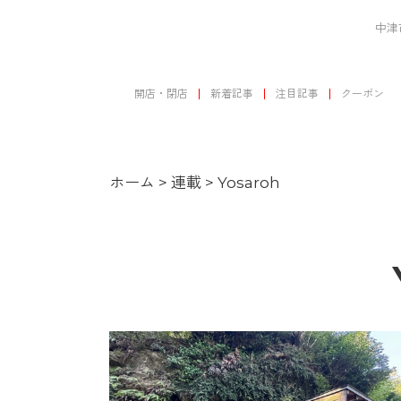
中津
開店・閉店
新着記事
注目記事
クーポン
ホーム
>
連載
>
Yosaroh