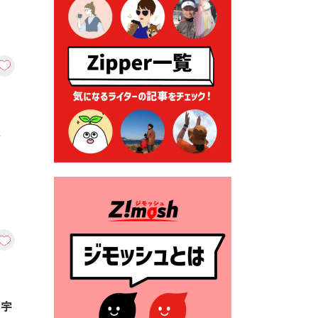
る各種申請に係る登記事項証
明書の添付省略について
2026年7月9日 廃食用油の回
収
2026年7月7日 「おゆずりコ
ーナー」について
2026年7月1日 豊前市民プール
臥
一般開放
2026年7月1日 「豊前市定住促
進奨励金」が始まります！
（令和８年４月１日施行）
2026年6月25日 指定ごみ袋価
格改定
2026年6月23日 公告一覧（市
内業者対象）を更新しまし
た。
【宇