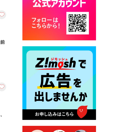
カード交付に伴う休日および
平日夜間開庁の案内
2026年7月22日 令和８年度
「こども文化パスポート事
業」
豊前
2026年7月21日 卜仙の郷 お
盆期間の営業時間のお知らせ
2026年7月17日 バス経路検索
のご利用案内
2026年7月10日 台湾伝統音楽
団体 「北埔八音団・楽善軒」
公演開催のお知らせ
2026年7月9日 クラウドファ
ンディング型ふるさと納税の
仏、
実施について
2026年7月9日 農地法等に係