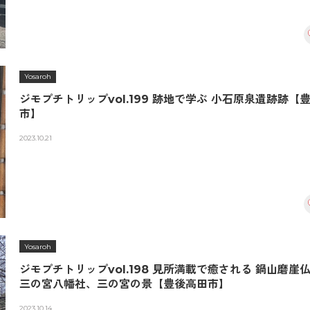
Yosaroh
ジモプチトリップvol.199 跡地で学ぶ 小石原泉遺跡跡【
市】
2023.10.21
Yosaroh
ジモプチトリップvol.198 見所満載で癒される 鍋山磨崖
三の宮八幡社、三の宮の景【豊後高田市】
2023.10.14