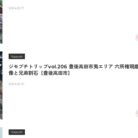
2024.02.17
Yosaroh
ジモプチトリップvol.206 豊後高田市夷エリア 六所権現
像と兄弟割石【豊後高田市】
2024.02.10
Yosaroh