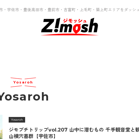
市・宇佐市・豊後高田市・豊前市・吉富町・上毛町・築上町エリアをダッシ
Yosaroh
Yosaroh
Yosaroh
ジモプチトリップvol.207 山中に潜むもの 千手観音堂と
山横穴墓群【宇佐市】