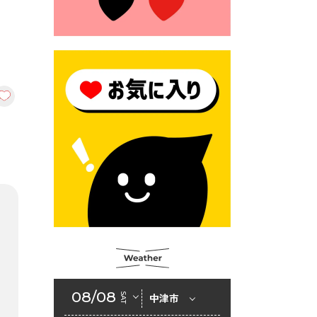
2026年6月23日 （一財）豊前
市佐野・則尾育英会奨学生募
集の「てびき」
2026年6月22日 神楽人の祭展
2026年6月18日 セアカゴケグ
モにご注意ください！
2026年6月17日 クーリングシ
ェルターの指定
2026年6月10日 令和８年経済
センサス-活動調査
2026年6月9日 令和８年第３
回定例会「一般質問一覧表」
2026年6月5日 新婚世帯の家
賃の助成をしています
08/08
SAT
中津市
2026年6月2日 戸籍に氏名の
振り仮名が記載されます