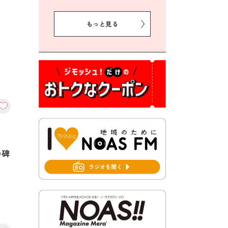
2026年8月5日 豊前市クリー
ン作戦参加者募集
もっと見る
2026年8月3日 千束地域づく
り協議会
2026年8月3日 第13回市町村
対抗「福岡駅伝」出場選手募
集！
2026年7月31日 令和8年熊本
地震義援金の受付について
2026年7月31日 第６次豊前市
総合計画後期基本計画策定業
の碑
務委託に係る質問回答につい
て
2026年7月31日 市税等の納付
書が変わります！
2026年7月30日 豊前市立豊前
中学校の進捗状況について