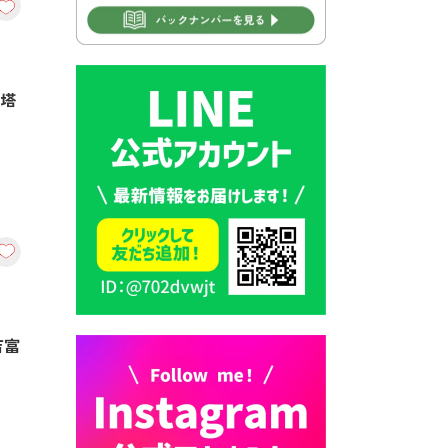
2026年7月30日 豊前市立学校
再編成準備協議会
2026年7月30日 豊前市立学校
東塔
紹介≪再編計画の見直しにつ
いて≫
2026年7月29日 豊前市指定ご
み袋販売のお知らせ
2026年7月28日 豊前カラス天
狗みなと祭り（花火大会）開
催決定！
2026年7月28日 ごみ収集日の
お知らせ
吉富
2026年7月28日 令和8年度
京築地区水道企業団職員採用
試験（募集）
2026年7月27日 マイナンバー