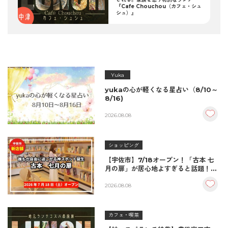
『Cafe Chouchou（カフェ・シュ
シュ）』
Yuka
yukaの心が軽くなる星占い（8/10～
8/16)
2026.08.08
ショッピング
【宇佐市】7/18オープン！「古本 七
月の扉」が居心地よすぎると話題！絶
品おむすび＆パンとコーヒーで過ごす
至福の読書空間
2026.08.08
カフェ・喫茶