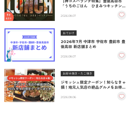
【神コスパランチ特集】豊後高田市
「うちのごはん ひまみつキッチン」
｜秘伝タレが決め手の絶品ハンバーグ
＆生姜焼き！
2026.08.07
おでかけ
2026年7月 中津市 宇佐市 豊前市 豊
後高田 新店舗まとめ
2026.08.07
お好み焼き・たこ焼き
ジモッシュ限定クーポン！知らなきゃ
損！地元人気店の絶品グルメをお得に
楽しむクーポンまとめ
2026.08.06