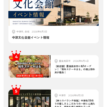
中津市, 全域
2026年8月3日
中津文化会館イベント情報
豊後高田市
2026年8月4日
【新店舗】豊後高田市に8/1オープ
ン！「和牛ステーキはる」の極上和牛
丼が絶品！
中津市
2026年8月3日
【神コスパランチ特集】中津市/手作
りの優しさとこだわりの一杯に心満た
される。家族を想う特別なランチ