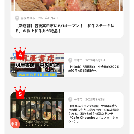
豊後高田市
2026年8月4日
【新店舗】豊後高田市に8/1オープン！「和牛ステーキは
る」の極上和牛丼が絶品！
中津市
2026年8月2日
【中津市】明屋書店 中央町店2026
年10月4日(日)閉店へ
中津市
2026年8月3日
【神コスパランチ特集】中津市/手作
りの優しさとこだわりの一杯に心満た
される。家族を想う特別なランチ
『Cafe Chouchou（カフェ・シュ
シュ）』