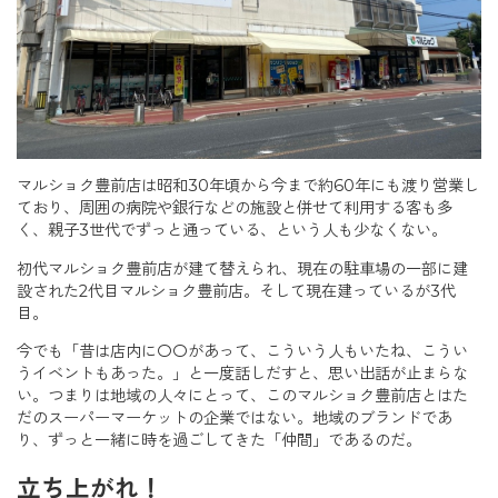
マルショク豊前店は昭和30年頃から今まで約60年にも渡り営業し
ており、周囲の病院や銀行などの施設と併せて利用する客も多
く、親子3世代でずっと通っている、という人も少なくない。
初代マルショク豊前店が建て替えられ、現在の駐車場の一部に建
設された2代目マルショク豊前店。そして現在建っているが3代
目。
今でも「昔は店内に〇〇があって、こういう人もいたね、こうい
うイベントもあった。」と一度話しだすと、思い出話が止まらな
い。つまりは地域の人々にとって、このマルショク豊前店とはた
だのスーパーマーケットの企業ではない。地域のブランドであ
り、ずっと一緒に時を過ごしてきた「仲間」であるのだ。
立ち上がれ！