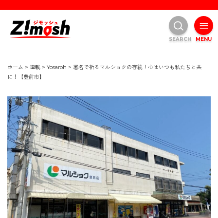
SEARCH
MENU
ホーム
>
連載
>
Yosaroh
>
署名で祈るマルショクの存続！心はいつも私たちと共
に！【豊前市】