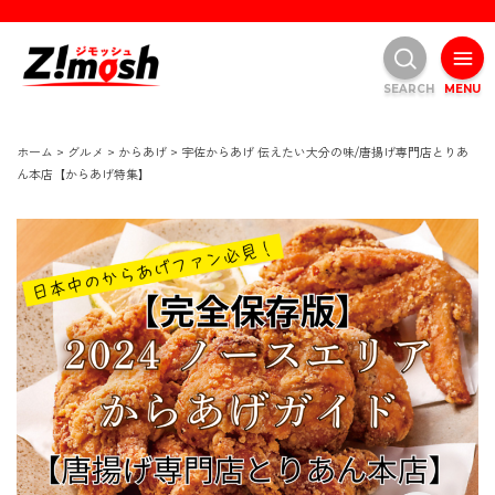
SEARCH
MENU
ホーム
>
グルメ
>
からあげ
>
宇佐からあげ 伝えたい大分の味/唐揚げ専門店とりあ
ん本店【からあげ特集】