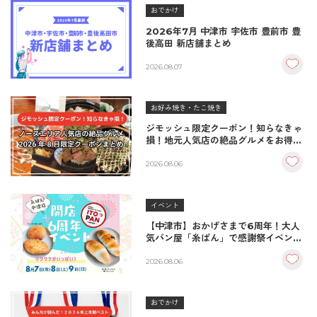
おでかけ
2026年7月 中津市 宇佐市 豊前市 豊
後高田 新店舗まとめ
2026.08.07
お好み焼き・たこ焼き
ジモッシュ限定クーポン！知らなきゃ
損！地元人気店の絶品グルメをお得に
楽しむクーポンまとめ
2026.08.06
イベント
【中津市】おかげさまで6周年！大人
気パン屋「糸ぱん」で感謝祭イベント
開催！豪華景品が当たる抽選会も
♪（8/7〜8/9）
2026.08.06
おでかけ