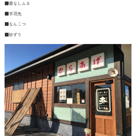
■骨なしムネ
■手羽先
■なんこつ
■砂ずり