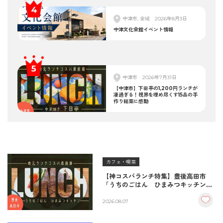
中津市, 全域
2026年8月3日
中津文化会館イベント情報
中津市
2026年7月31日
【中津市】下田亭の1,200円ランチが
凄過ぎる！視界を埋め尽くす15品の手
作り総菜に感動
カフェ・喫茶
【神コスパランチ特集】豊後高田市
「うちのごはん ひまみつキッチン」
｜秘伝タレが決め手の絶品ハンバーグ
＆生姜焼き！
2026.08.07