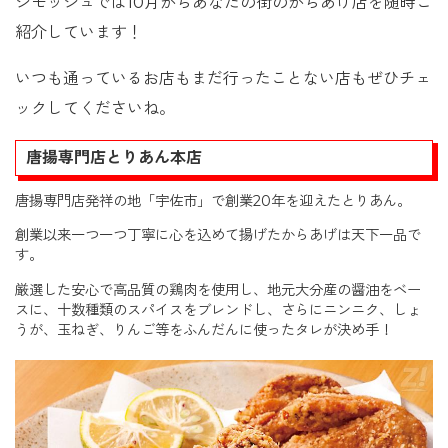
ジモッシュでは10月からあなたの街のからあげ店を随時ご
紹介しています！
いつも通っているお店もまだ行ったことない店もぜひチェ
ックしてくださいね。
唐揚専門店とりあん本店
唐揚専門店発祥の地「宇佐市」で創業20年を迎えたとりあん。
創業以来一つ一つ丁寧に心を込めて揚げたからあげは天下一品で
す。
厳選した安心で高品質の鶏肉を使用し、地元大分産の醤油をベー
スに、十数種類のスパイスをブレンドし、さらにニンニク、しょ
うが、玉ねぎ、りんご等をふんだんに使ったタレが決め手！