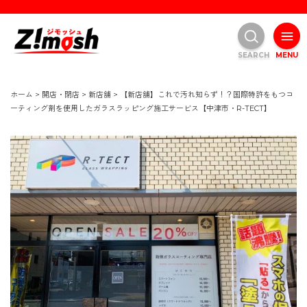
SEARCH
MENU
ホーム
>
開店・閉店
>
新店舗
>
【新店舗】これで汚れ知らず！？国際特許をもつコ
ーティング剤を使用したガラスラッピング施工サービス【中津市・R-TECT】