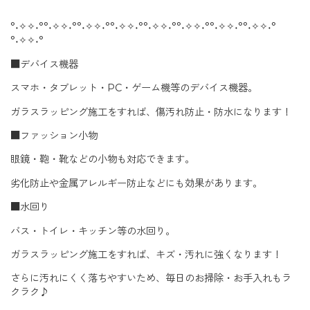
°˖✧✧˖°°˖✧✧˖°°˖✧✧˖°°˖✧✧˖°°˖✧✧˖°°˖✧✧˖°°˖✧✧˖°°˖✧✧˖°
°˖✧✧˖°
■デバイス機器
スマホ・タブレット・
PC・ゲーム機
等のデバイス機器。
ガラスラッピング施工をすれば、傷汚れ防止・防水になります！
■ファッション小物
眼鏡・鞄・靴などの小物も対応できます。
劣化防止や金属アレルギー防止などにも効果があります。
■水回り
バス・トイレ・キッチン等の水回り。
ガラスラッピング施工をすれば、キズ・汚れに強くなります！
さらに汚れにくく落ちやすいため、毎日のお掃除・お手入れもラ
クラク♪