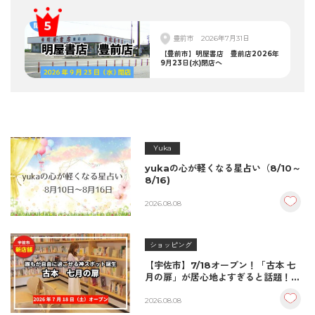
豊前市
2026年7月31日
【豊前市】明屋書店 豊前店2026年
9月23日(水)閉店へ
Yuka
yukaの心が軽くなる星占い（8/10～
8/16)
2026.08.08
ショッピング
【宇佐市】7/18オープン！「古本 七
月の扉」が居心地よすぎると話題！絶
品おむすび＆パンとコーヒーで過ごす
至福の読書空間
2026.08.08