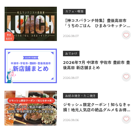
カフェ・喫茶
【神コスパランチ特集】豊後高田市
「うちのごはん ひまみつキッチン」
｜秘伝タレが決め手の絶品ハンバーグ
＆生姜焼き！
2026.08.07
おでかけ
2026年7月 中津市 宇佐市 豊前市 豊
後高田 新店舗まとめ
2026.08.07
お好み焼き・たこ焼き
ジモッシュ限定クーポン！知らなきゃ
損！地元人気店の絶品グルメをお得に
楽しむクーポンまとめ
2026.08.06