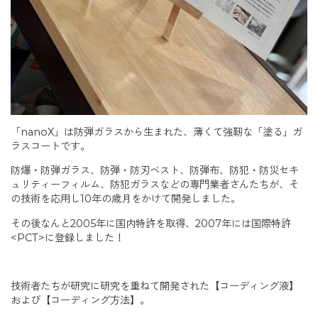
「
nanoX
」は防弾ガラスから生まれた、薄くて強靭な「塗る」ガ
ラスコートです。
防爆・防弾ガラス、防弾・防刃ベスト、防弾布、防犯・防災セキ
ュリティーフィルム、防犯ガラスなどの専門業者さんたちが、そ
の技術を応用し
10
年の歳月をかけて開発しました。
その後なんと
2005
年に国内特許を取得、
2007
年には国際特許
<PCT>
に登録しました！
技術者たちが研究に研究を重ねて開発された【コーディング液】
および【コーディング方法】。