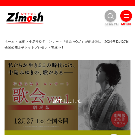
SEARCH
MENU
ホーム
>
記事
>
中島みゆきコンサート「歌会 VOL.1」が劇場版に！2024年12月27日
全国公開＆チケットプレゼント実施中！
終了しました