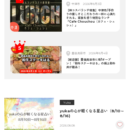
中津市
2026年8月3日
【神コスパランチ特集】中津市/手作
りの優しさとこだわりの一杯に心満た
される。家族を想う特別なランチ
『Cafe Chouchou（カフェ・シュ
シュ）』
豊後高田市
2026年8月4日
【新店舗】豊後高田市に8/1オープ
ン！「和牛ステーキはる」の極上和牛
丼が絶品！
Yuka
yukaの心が軽くなる星占い（8/10～
8/16)
2026.08.08