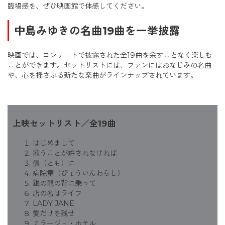
臨場感を、ぜひ映画館で体感してください。
中島みゆきの名曲19曲を一挙披露
映画では、コンサートで披露された全19曲を余すことなく楽しむ
ことができます。セットリストには、ファンにはおなじみの名曲
や、心を揺さぶる新たな楽曲がラインナップされています。
上映セットリスト／全19曲
はじめまして
歌うことが許されなければ
俱（とも）に
病院童（びょういんわらし）
銀の龍の背に乗って
店の名はライフ
LADY JANE
愛だけを残せ
ミラージュ・ホテル