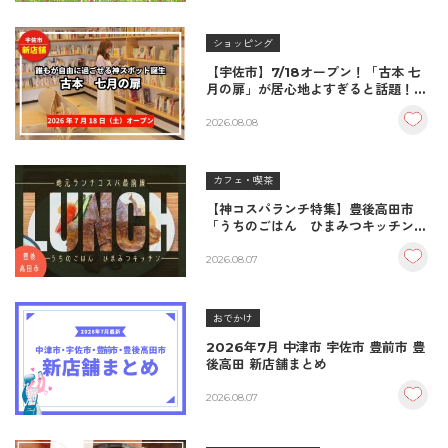
ショッピング
【宇佐市】7/18オープン！「古本 七
月の扉」が居心地よすぎると話題！絶
品おむすび＆パンとコーヒーで過ごす
至福の読書空間
2026.08.08
カフェ・喫茶
【神コスパランチ特集】豊後高田市
「うちのごはん ひまみつキッチン」
｜秘伝タレが決め手の絶品ハンバーグ
＆生姜焼き！
2026.08.07
おでかけ
2026年7月 中津市 宇佐市 豊前市 豊
後高田 新店舗まとめ
2026.08.07