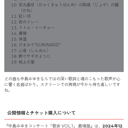
百九番目（ひゃくきゅうばんめ）の除夜（じょや）の鐘
（かね）
紅い河
命のリレー
リトル・トーキョー
慕情
体温
ひまわり“SUNWARD”
心音（しんおん）
野ウサギのように
地上の星
どの曲も中島みゆきならではの深い歌詞と魂のこもった歌声が心
に響く名曲ばかり。スクリーンでの再現が今から待ち遠しいです
ね。
公開情報とチケット購入について
『中島みゆきコンサート「歌会 VOL.1」 劇場版』は、
2024年12