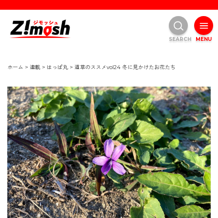
SEARCH
MENU
ホーム
>
連載
>
はっぱ丸
>
道草のススメvol24 冬に見かけたお花たち