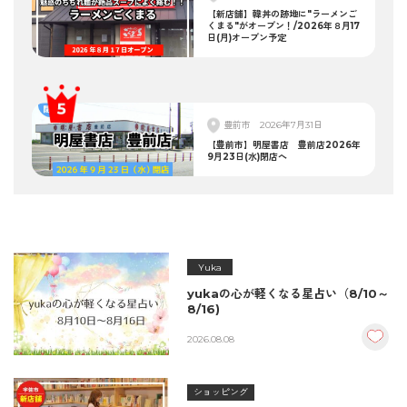
【新店舗】韓丼の跡地に"ラーメンご
くまる"がオープン！/2026年８月17
日(月)オープン予定
豊前市
2026年7月31日
【豊前市】明屋書店 豊前店2026年
9月23日(水)閉店へ
Yuka
yukaの心が軽くなる星占い（8/10～
8/16)
2026.08.08
ショッピング