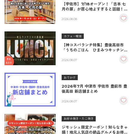
【宇佐市】7/18オープン！「古本 七
月の扉」が居心地よすぎると話題！絶
品おむすび＆パンとコーヒーで過ごす
至福の読書空間
2026.08.08
カフェ・喫茶
【神コスパランチ特集】豊後高田市
「うちのごはん ひまみつキッチン」
｜秘伝タレが決め手の絶品ハンバーグ
＆生姜焼き！
2026.08.07
おでかけ
2026年7月 中津市 宇佐市 豊前市 豊
後高田 新店舗まとめ
2026.08.07
お好み焼き・たこ焼き
ジモッシュ限定クーポン！知らなきゃ
損！地元人気店の絶品グルメをお得に