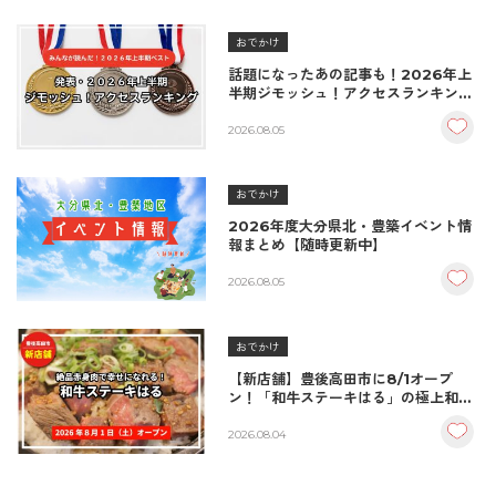
おでかけ
話題になったあの記事も！2026年上
半期ジモッシュ！アクセスランキング
BEST10
2026.08.05
おでかけ
2026年度大分県北・豊築イベント情
報まとめ【随時更新中】
2026.08.05
おでかけ
【新店舗】豊後高田市に8/1オープ
ン！「和牛ステーキはる」の極上和牛
丼が絶品！
2026.08.04