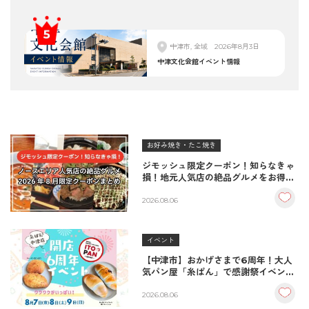
中津市, 全域
2026年8月3日
中津文化会館イベント情報
お好み焼き・たこ焼き
ジモッシュ限定クーポン！知らなきゃ
損！地元人気店の絶品グルメをお得に
楽しむクーポンまとめ
2026.08.06
イベント
【中津市】おかげさまで6周年！大人
気パン屋「糸ぱん」で感謝祭イベント
開催！豪華景品が当たる抽選会も
♪（8/7〜8/9）
2026.08.06