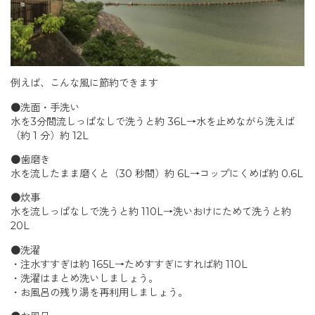
例えば、こんな風に節約できます
●洗面・手洗い
水を3分間流しっぱなしで洗うと約 36L→水を止めながら洗えば
（約 1 分）約 12L
●歯磨き
水を流したまま磨くと（30 秒間）約 6L→コップにくめば約 0.6L
●炊事
水を流しっぱなしで洗うと約 110L→洗いおけにためて洗うと約
20L
●洗濯
・注水すすぎは約 165L→ためすすぎにすれば約 110L
・洗濯はまとめ洗いしましょう。
・お風呂の残り湯を再利用しましょう。