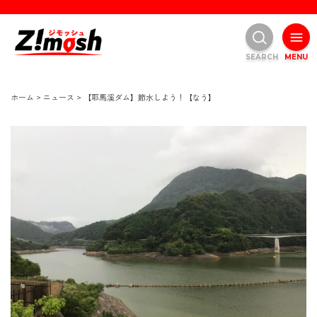
SEARCH
MENU
ホーム
>
ニュース
>
【耶馬溪ダム】節水しよう！【なう】