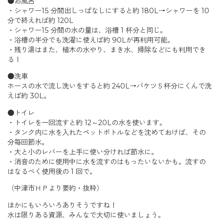
●お風呂
・シャワー15 分間出しっぱなしにすると約 180L→シャワーを 10
分で終えれば約 120L
・シャワー15 分間の水の量は、浴槽 1 杯分と同じ。
・浴槽の半分でも洗濯に使えば約 90Lが再利用可能。
・残り湯はまた、植木の水やり、まき水、掃除などにも利用でき
る！
●洗車
ホースの水で流し洗いをすると約 240L→バケツ５杯分にくんで洗
えば約 30L。
●トイレ
・トイレを一回流すと約 12～20Lの水を使います。
・タンク内に水を入れたペットボトルなどを沈めておけば、その
分毎回節水。
・大と小のレバーを上手に使い分ければ節水に。
・消音のために使用中に水を流すのはもったいないかも。流すの
はなるべく使用後の 1 回で。
（中津市ＨＰより要約・抜粋）
ほかにもいろいろありそうですね！
水は限りある資源、みんなで大切に使いましょう。