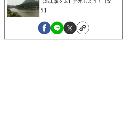
【耶馬溪ダム】節水しよう！【な
う】