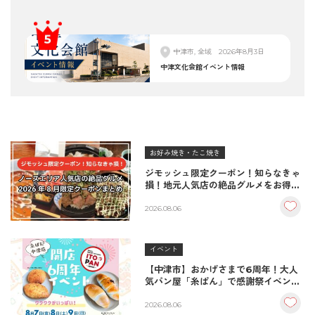
中津市, 全域
2026年8月3日
中津文化会館イベント情報
お好み焼き・たこ焼き
ジモッシュ限定クーポン！知らなきゃ
損！地元人気店の絶品グルメをお得に
楽しむクーポンまとめ
2026.08.06
イベント
【中津市】おかげさまで6周年！大人
気パン屋「糸ぱん」で感謝祭イベント
開催！豪華景品が当たる抽選会も
♪（8/7〜8/9）
2026.08.06