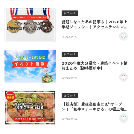
おでかけ
話題になったあの記事も！2026年上
半期ジモッシュ！アクセスランキング
BEST10
2026.08.05
おでかけ
2026年度大分県北・豊築イベント情
報まとめ【随時更新中】
2026.08.05
おでかけ
【新店舗】豊後高田市に8/1オープ
ン！「和牛ステーキはる」の極上和牛
丼が絶品！
2026.08.04