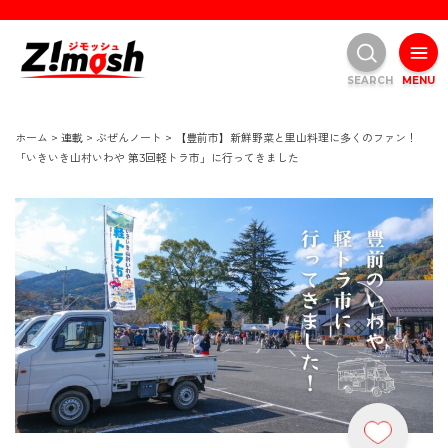
SEARCH
MENU
ホーム
>
連載
>
ぶぜんノート
>
【豊前市】新鮮野菜と里山料理に多くのファン！
「いきいき山村いわや 第3回軽トラ市」に行ってきました