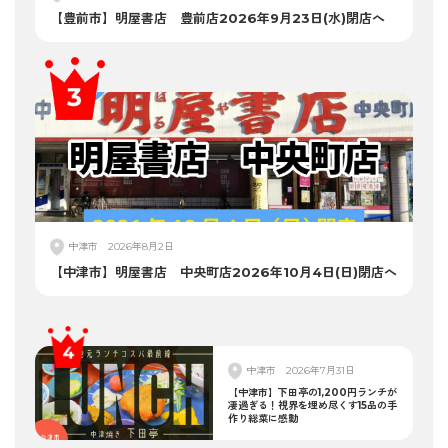
【豊前市】明屋書店 豊前店2026年9月23日(水)閉店へ
中津市
2026年8月2日
【中津市】明屋書店 中央町店2026年10月4日(日)閉店へ
中津市
2026年7月31日
【中津市】下田亭の1,200円ランチが
凄過ぎる！視界を埋め尽くす15品の手
作り総菜に感動