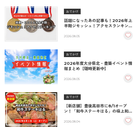
おでかけ
話題になったあの記事も！2026年上
半期ジモッシュ！アクセスランキング
BEST10
2026.08.05
おでかけ
2026年度大分県北・豊築イベント情
報まとめ【随時更新中】
2026.08.05
おでかけ
【新店舗】豊後高田市に8/1オープ
ン！「和牛ステーキはる」の極上和牛
丼が絶品！
2026.08.04