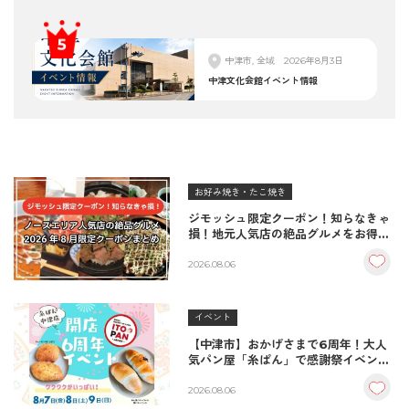
中津市, 全域
2026年8月3日
中津文化会館イベント情報
お好み焼き・たこ焼き
ジモッシュ限定クーポン！知らなきゃ
損！地元人気店の絶品グルメをお得に
楽しむクーポンまとめ
2026.08.06
イベント
【中津市】おかげさまで6周年！大人
気パン屋「糸ぱん」で感謝祭イベント
開催！豪華景品が当たる抽選会も
♪（8/7〜8/9）
2026.08.06