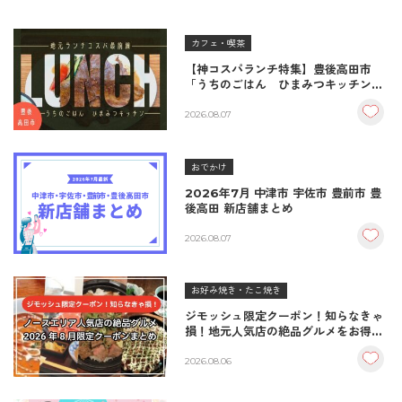
カフェ・喫茶
【神コスパランチ特集】豊後高田市
「うちのごはん ひまみつキッチン」
｜秘伝タレが決め手の絶品ハンバーグ
＆生姜焼き！
2026.08.07
おでかけ
2026年7月 中津市 宇佐市 豊前市 豊
後高田 新店舗まとめ
2026.08.07
お好み焼き・たこ焼き
ジモッシュ限定クーポン！知らなきゃ
損！地元人気店の絶品グルメをお得に
楽しむクーポンまとめ
2026.08.06