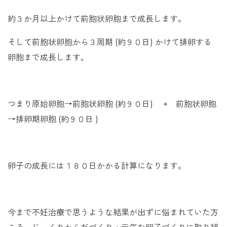
約３か月以上かけて前胞状卵胞まで成長します。
そして前胞状卵胞から３周期 (約９０日) かけて排卵する
卵胞まで成長します｡
つまり原始卵胞→前胞状卵胞 (約９０日) + 前胞状卵胞
→排卵期卵胞 (約９０日 )
卵子の成長には１８０日かかる計算になります。
今まで不妊治療で思うような結果が出ずに悩まれていた方