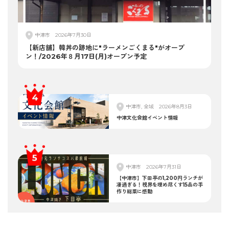
中津市
2026年7月30日
【新店舗】韓丼の跡地に"ラーメンごくまる"がオープ
ン！/2026年８月17日(月)オープン予定
中津市, 全域
2026年8月3日
中津文化会館イベント情報
中津市
2026年7月31日
【中津市】下田亭の1,200円ランチが
凄過ぎる！視界を埋め尽くす15品の手
作り総菜に感動