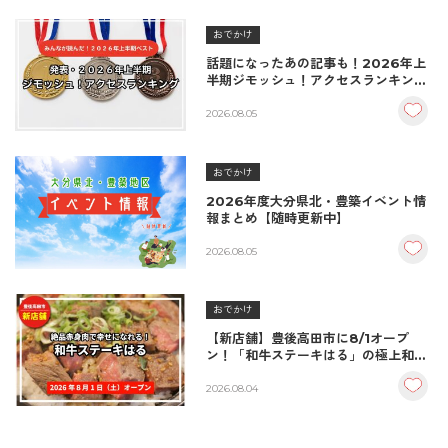
おでかけ
話題になったあの記事も！2026年上
半期ジモッシュ！アクセスランキング
BEST10
2026.08.05
おでかけ
2026年度大分県北・豊築イベント情
報まとめ【随時更新中】
2026.08.05
おでかけ
【新店舗】豊後高田市に8/1オープ
ン！「和牛ステーキはる」の極上和牛
丼が絶品！
2026.08.04