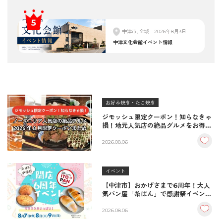
中津市, 全域
2026年8月3日
中津文化会館イベント情報
お好み焼き・たこ焼き
ジモッシュ限定クーポン！知らなきゃ
損！地元人気店の絶品グルメをお得に
楽しむクーポンまとめ
2026.08.06
イベント
【中津市】おかげさまで6周年！大人
気パン屋「糸ぱん」で感謝祭イベント
開催！豪華景品が当たる抽選会も
♪（8/7〜8/9）
2026.08.06