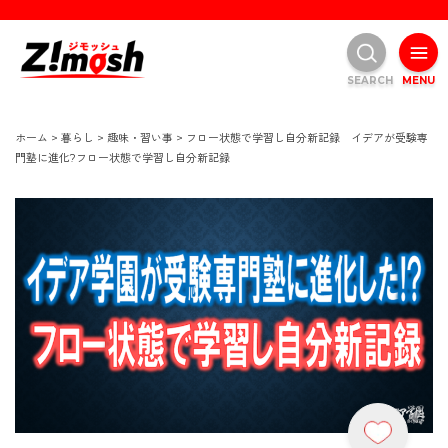
SEARCH
MENU
ホーム
>
暮らし
>
趣味・習い事
>
フロー状態で学習し自分新記録 イデアが受験専
門塾に進化?フロー状態で学習し自分新記録