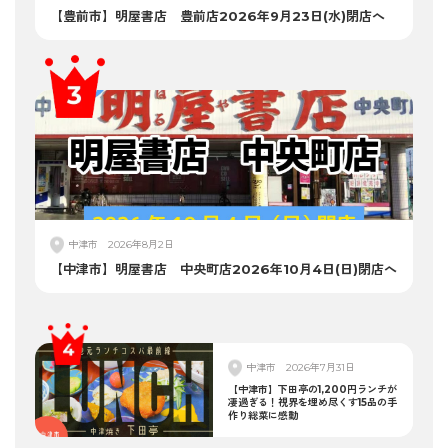
【豊前市】明屋書店 豊前店2026年9月23日(水)閉店へ
中津市
2026年8月2日
【中津市】明屋書店 中央町店2026年10月4日(日)閉店へ
中津市
2026年7月31日
【中津市】下田亭の1,200円ランチが
凄過ぎる！視界を埋め尽くす15品の手
作り総菜に感動