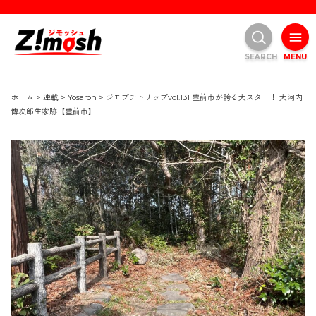
SEARCH
MENU
ホーム
>
連載
>
Yosaroh
>
ジモプチトリップvol.131 豊前市が誇る大スター！ 大河内
傳次郎生家跡【豊前市】