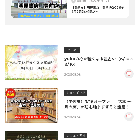
豊前市
2026年7月31日
【豊前市】明屋書店 豊前店2026年
9月23日(水)閉店へ
Yuka
yukaの心が軽くなる星占い（8/10～
8/16)
2026.08.08
ショッピング
【宇佐市】7/18オープン！「古本 七
月の扉」が居心地よすぎると話題！絶
品おむすび＆パンとコーヒーで過ごす
至福の読書空間
2026.08.08
カフェ・喫茶