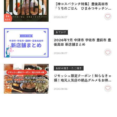
【神コスパランチ特集】豊後高田市
「うちのごはん ひまみつキッチン」
｜秘伝タレが決め手の絶品ハンバーグ
＆生姜焼き！
2026.08.07
おでかけ
2026年7月 中津市 宇佐市 豊前市 豊
後高田 新店舗まとめ
2026.08.07
お好み焼き・たこ焼き
ジモッシュ限定クーポン！知らなきゃ
損！地元人気店の絶品グルメをお得に
楽しむクーポンまとめ
2026.08.06