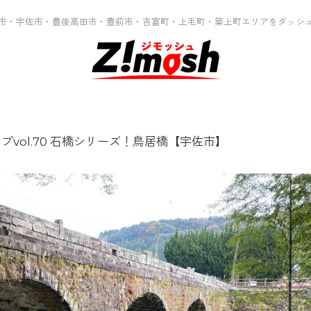
市・宇佐市・豊後高田市・豊前市・吉富町・上毛町・築上町エリアをダッシ
プvol.70 石橋シリーズ！鳥居橋【宇佐市】