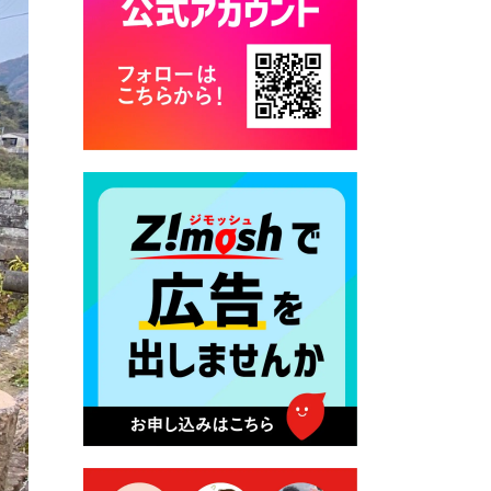
カード交付に伴う休日および
平日夜間開庁の案内
2026年7月22日 令和８年度
「こども文化パスポート事
業」
2026年7月21日 卜仙の郷 お
盆期間の営業時間のお知らせ
2026年7月17日 バス経路検索
のご利用案内
2026年7月10日 台湾伝統音楽
団体 「北埔八音団・楽善軒」
公演開催のお知らせ
2026年7月9日 クラウドファ
ンディング型ふるさと納税の
実施について
2026年7月9日 農地法等に係