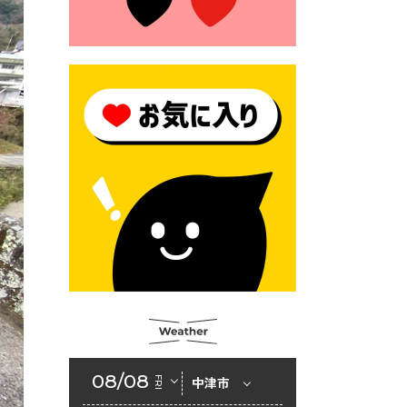
2026年6月23日 （一財）豊前
市佐野・則尾育英会奨学生募
集の「てびき」
2026年6月22日 神楽人の祭展
2026年6月18日 セアカゴケグ
モにご注意ください！
2026年6月17日 クーリングシ
ェルターの指定
2026年6月10日 令和８年経済
センサス-活動調査
2026年6月9日 令和８年第３
回定例会「一般質問一覧表」
2026年6月5日 新婚世帯の家
賃の助成をしています
08/08
FRI
中津市
2026年6月2日 戸籍に氏名の
振り仮名が記載されます