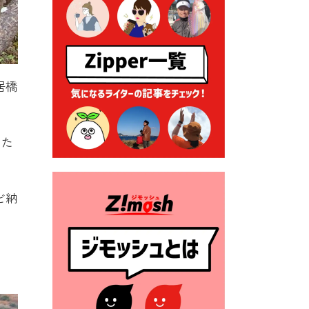
る各種申請に係る登記事項証
明書の添付省略について
2026年7月9日 廃食用油の回
収
2026年7月7日 「おゆずりコ
居橋
ーナー」について
2026年7月1日 豊前市民プール
一般開放
いた
2026年7月1日 「豊前市定住促
進奨励金」が始まります！
（令和８年４月１日施行）
ど納
2026年6月25日 指定ごみ袋価
格改定
2026年6月23日 公告一覧（市
内業者対象）を更新しまし
た。