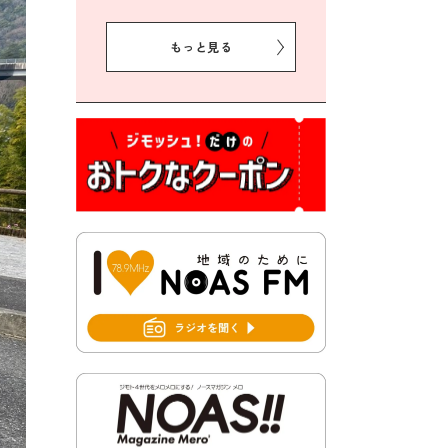
2026年8月5日 豊前市クリー
ン作戦参加者募集
もっと見る
2026年8月3日 千束地域づく
り協議会
2026年8月3日 第13回市町村
対抗「福岡駅伝」出場選手募
集！
2026年7月31日 令和8年熊本
地震義援金の受付について
2026年7月31日 第６次豊前市
総合計画後期基本計画策定業
務委託に係る質問回答につい
て
2026年7月31日 市税等の納付
書が変わります！
2026年7月30日 豊前市立豊前
中学校の進捗状況について