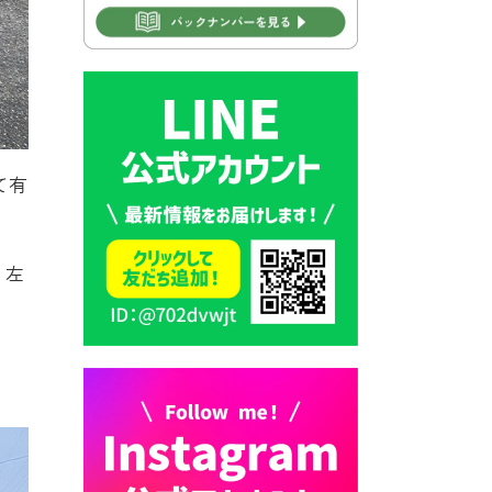
2026年7月30日 豊前市立学校
再編成準備協議会
2026年7月30日 豊前市立学校
紹介≪再編計画の見直しにつ
いて≫
て有
2026年7月29日 豊前市指定ご
み袋販売のお知らせ
2026年7月28日 豊前カラス天
。左
狗みなと祭り（花火大会）開
催決定！
2026年7月28日 ごみ収集日の
お知らせ
2026年7月28日 令和8年度
京築地区水道企業団職員採用
試験（募集）
2026年7月27日 マイナンバー