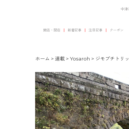
中津
開店・閉店
新着記事
注目記事
クーポン
ホーム
>
連載
>
Yosaroh
>
ジモプチトリッ