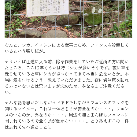
なんと、シカ、イノシシによる獣害のため、フェンスを設置して
いるという張り紙が。
そういえば山道に入る前、除草作業をしていたご近所の方に聞い
たところ、ここ10年くらいは特にシカが多いそうです。夜に車を
走らせていると車にシカがぶつかってきて本当に危ないとか。本
当に気を付けるように教えていただきました。夜に岩洞窟を訪れ
る方はいないとは思いますが念のため。みなさまご注意くださ
い。
そんな話を思いだしながらドキドキしながらフェンスのフックを
開けるライター。これは一体どちらが安全なのか・・・。フェン
スの中なのか、外なのか・・・。周辺の畑と田んぼもフェンスに
囲まれているので全く頭が働かない・・・。とりあえずこの一件
は忘れて先へ進むことに。