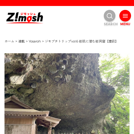
SEARCH
MENU
ホーム
>
連載
>
Yosaroh
>
ジモプチトリップvol.6 岩肌に潜む岩洞窟【豊前】