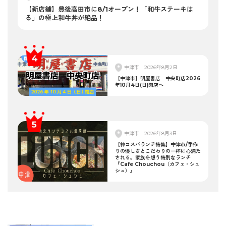
【新店舗】豊後高田市に8/1オープン！「和牛ステーキは
る」の極上和牛丼が絶品！
中津市
2026年8月2日
【中津市】明屋書店 中央町店2026
年10月4日(日)閉店へ
中津市
2026年8月3日
【神コスパランチ特集】中津市/手作
りの優しさとこだわりの一杯に心満た
される。家族を想う特別なランチ
『Cafe Chouchou（カフェ・シュ
シュ）』