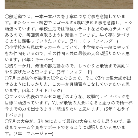
○部活動では、一本一本パスを丁寧につなぐ事を意識していま
す。またシュート練習ではゴールの4隅に決める事を意識し、日々
頑張っています。学校生活では毎週小テストなどの学力テストが
あるので、毎回満点取るように頑張っています。早く夢に近づけ
るように頑張っていきたいです。(3年：ミッドフィルダー)
○小学校から私はサッカーをしていて、小学校から一緒にやって
きた仲間もいるので、その仲間と共に最後の大会頑張りたいと思
います。(3年：キーパー)
○残り一か月、最後の部活動なので、しっかりと最後まで真剣に
やり遂げたいと思います。(3年：フォワード)
○7月の県総体が最後の試合となるので、そこで3年の集大成が出
せるようにしっかりと、この一か月練習をこなしていきたいと思
います。(3年：サイドバック)
○ブラジル代表のマルセロ選手のような、攻撃的サイドバックを
目標に頑張っています。7月が最後の大会になると思うので精一杯
今までの力を出せるように頑張りたいと思います。(3年：右サイ
ドバック)
○7月の大会が、3年生にとって最後の大会となると思うので、最
後までチーム全員をサポートできるように頑張りたいと思いま
す。(3年：マネージャー)