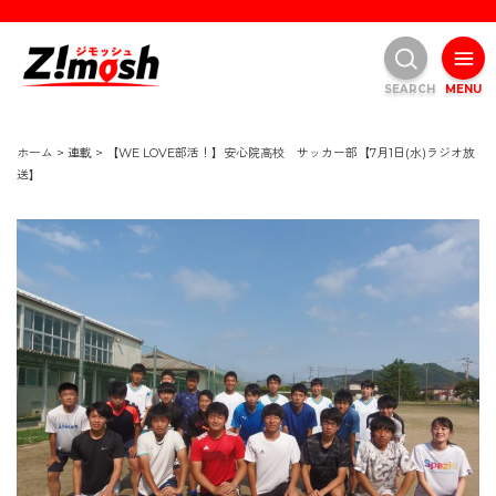
SEARCH
MENU
ホーム
>
連載
>
【WE LOVE部活！】安心院高校 サッカー部【7月1日(水)ラジオ放
送】