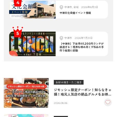
中津市, 全域
2026年8月3日
中津文化会館イベント情報
中津市
2026年7月31日
【中津市】下田亭の1,200円ランチが
凄過ぎる！視界を埋め尽くす15品の手
作り総菜に感動
お好み焼き・たこ焼き
ジモッシュ限定クーポン！知らなきゃ
損！地元人気店の絶品グルメをお得に
楽しむクーポンまとめ
2026.08.06