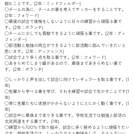
組むことです。(2年：ミッドフィルダー)
○チームの為に、チームの事を考えてサッカーをすることです。
(2年：フォワード)
○最後の試合で後悔をしないように日々の練習から頑張る事で
す。(2年：ボランチ)
○チームに少しでも貢献できるように頑張る事です。(2年：ディ
フェンダー)
○部活動と勉強の両立ができるように部活動に励んでいきたいと
思います。(2年：ディフェンス)
○試合でより多く点を取る事です。(2年：フォワード)
○あきらめてしまう癖があるので、最後まであきらめない事で
す。(2年：ボランチ)
○しっかりと声を出して試合に向けてレギュラーを取る事です。(1
年)
○先輩から学べる事を学び、それを練習や試合で生かすことです(1
年)
○常に先輩たちに迷惑がかからないようにとにかく動く事です。(1
年)
○試合中に最後まで走りきる事です。学校生活では勉強と部活の
文武両道をする事です。(1年)
○練習から100％で取り組み、試合に多く絡めるように頑張りたい
です。学校生活では、しっかりテスト勉強をして、テストでいい