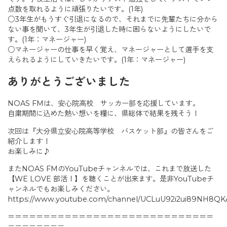
点数を取れるように頑張りたいです。(1年)
○3年生がもうすぐ引退になるので、それまでに先輩たちに分から
ない事を聞いて、3年生が引退した時に困らないようにしたいで
す。(1年：マネージャー)
○マネージャーの仕事を早く覚え、マネージャーとして選手を支
えられるようにしていきたいです。(1年：マネージャー)
ありがとうございました
NOAS FMは、安心院高校 サッカー部を応援しています。
自粛期間に込めた熱い想いを糧に、県総体で結果を残そう！
次回は『大分県立安心院高等学校 バスケット部』の皆さんをご
紹介します！
お楽しみに♪
またNOAS FMのYouTubeチャンネルでは、これまで放送した
【WE LOVE 部活！】を聴くことが出来ます。是非YouTubeチ
ャンネルでもお楽しみください。
https://www.youtube.com/channel/UCLuU92i2ui89NH8Q
＝＝＝＝＝＝＝＝＝＝＝＝＝＝＝＝＝＝＝＝＝＝＝＝＝＝＝＝＝
＝＝＝＝＝＝＝＝