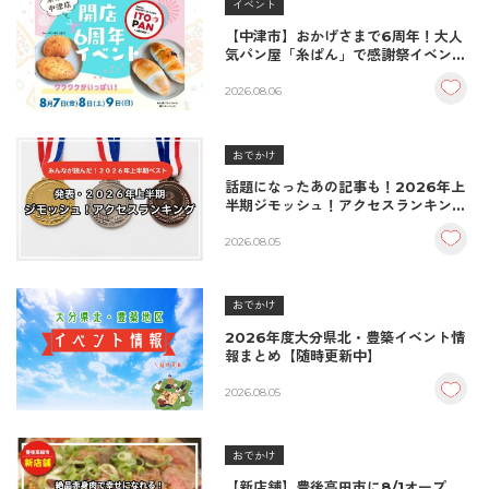
イベント
【中津市】おかげさまで6周年！大人
気パン屋「糸ぱん」で感謝祭イベント
開催！豪華景品が当たる抽選会も
♪（8/7〜8/9）
2026.08.06
おでかけ
話題になったあの記事も！2026年上
半期ジモッシュ！アクセスランキング
BEST10
2026.08.05
おでかけ
2026年度大分県北・豊築イベント情
報まとめ【随時更新中】
2026.08.05
おでかけ
【新店舗】豊後高田市に8/1オープ