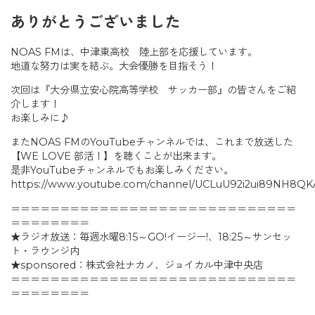
ありがとうございました
NOAS FMは、中津東高校 陸上部を応援しています。
地道な努力は実を結ぶ。大会優勝を目指そう！
次回は『大分県立安心院高等学校 サッカー部』の皆さんをご紹
介します！
お楽しみに♪
またNOAS FMのYouTubeチャンネルでは、これまで放送した
【WE LOVE 部活！】を聴くことが出来ます。
是非YouTubeチャンネルでもお楽しみください。
https://www.youtube.com/channel/UCLuU92i2ui89NH8Q
＝＝＝＝＝＝＝＝＝＝＝＝＝＝＝＝＝＝＝＝＝＝＝＝＝＝＝＝＝
＝＝＝＝＝＝＝＝
★ラジオ放送：毎週水曜8:15～GO!イージー!、18:25～サンセッ
ト・ラウンジ内
★sponsored：株式会社ナカノ、ジョイカル中津中央店
＝＝＝＝＝＝＝＝＝＝＝＝＝＝＝＝＝＝＝＝＝＝＝＝＝＝＝＝＝
＝＝＝＝＝＝＝＝