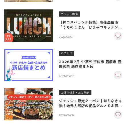
カフェ・喫茶
【神コスパランチ特集】豊後高田市
「うちのごはん ひまみつキッチン」
｜秘伝タレが決め手の絶品ハンバーグ
＆生姜焼き！
2026.08.07
おでかけ
2026年7月 中津市 宇佐市 豊前市 豊
後高田 新店舗まとめ
2026.08.07
お好み焼き・たこ焼き
ジモッシュ限定クーポン！知らなきゃ
損！地元人気店の絶品グルメをお得に
楽しむクーポンまとめ
2026.08.06