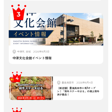
中津市, 全域
2026年8月3日
中津文化会館イベント情報
豊後高田市
2026年8月4日
【新店舗】豊後高田市に8/1オープ
ン！「和牛ステーキはる」の極上和牛
丼が絶品！