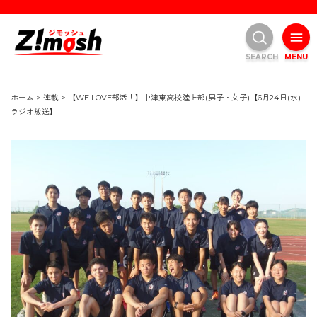
SEARCH
MENU
ホーム
>
連載
>
【WE LOVE部活！】中津東高校陸上部(男子・女子)【6月24日(水)
ラジオ放送】