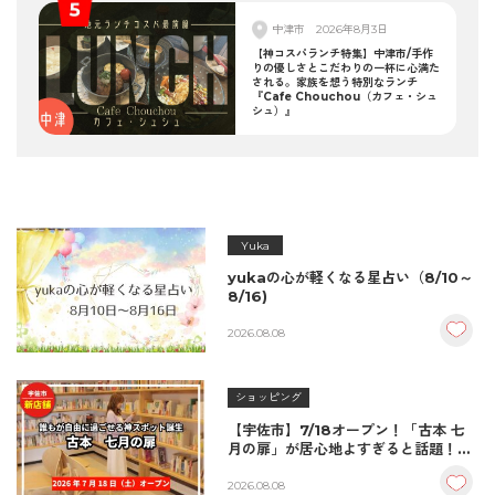
中津市
2026年8月3日
【神コスパランチ特集】中津市/手作
りの優しさとこだわりの一杯に心満た
される。家族を想う特別なランチ
『Cafe Chouchou（カフェ・シュ
シュ）』
Yuka
yukaの心が軽くなる星占い（8/10～
8/16)
2026.08.08
ショッピング
【宇佐市】7/18オープン！「古本 七
月の扉」が居心地よすぎると話題！絶
品おむすび＆パンとコーヒーで過ごす
至福の読書空間
2026.08.08