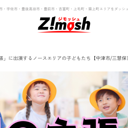
市・宇佐市・豊後高田市・豊前市・吉富町・上毛町・築上町エリアをダッシ
の主張」に出演するノースエリアの子どもたち【中津市/三慧保