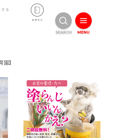
ュする
SEARCH
MENU
育園】