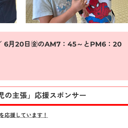
 6月20
日㈮のAM7：45～とPM6：20
園児の主張」応援スポンサー
を応援しています！