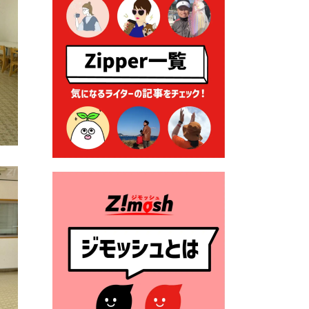
ーナー」について
2026年7月1日 豊前市民プール
一般開放
2026年7月1日 「豊前市定住促
進奨励金」が始まります！
（令和８年４月１日施行）
2026年6月25日 指定ごみ袋価
格改定
2026年6月23日 公告一覧（市
内業者対象）を更新しまし
た。
2026年6月23日 （一財）豊前
市佐野・則尾育英会奨学生募
集の「てびき」
2026年6月22日 神楽人の祭展
2026年6月18日 セアカゴケグ