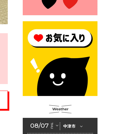
モにご注意ください！
2026年6月17日 クーリングシ
ェルターの指定
2026年6月10日 令和８年経済
センサス-活動調査
2026年6月9日 令和８年第３
回定例会「一般質問一覧表」
2026年6月5日 新婚世帯の家
賃の助成をしています
2026年6月2日 戸籍に氏名の
振り仮名が記載されます
2026年6月2日 入札参加資格
審査申請（建設工事・建設コ
ンサルタント業務）
08/07
THU
中津市
2026年6月1日 山田地域づくり
協議会