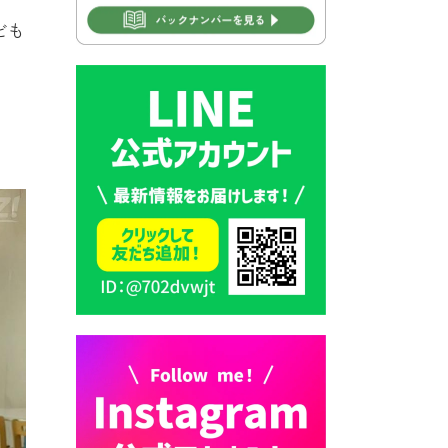
ども
2026年7月28日 豊前カラス天
狗みなと祭り（花火大会）開
催決定！
2026年7月28日 ごみ収集日の
お知らせ
2026年7月28日 令和8年度
京築地区水道企業団職員採用
試験（募集）
2026年7月27日 マイナンバー
カード交付に伴う休日および
平日夜間開庁の案内
2026年7月22日 令和８年度
「こども文化パスポート事
業」
2026年7月21日 卜仙の郷 お
盆期間の営業時間のお知らせ