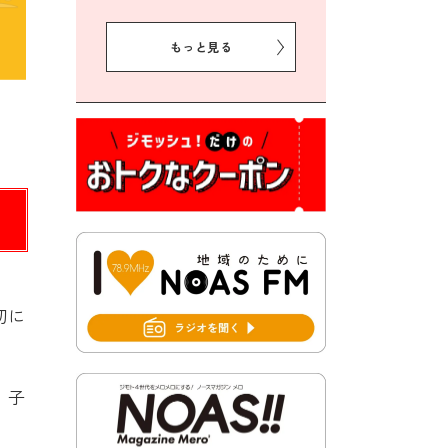
2026年7月31日 令和8年熊本
地震義援金の受付について
もっと見る
2026年7月31日 第６次豊前市
総合計画後期基本計画策定業
務委託に係る質問回答につい
て
2026年7月31日 市税等の納付
書が変わります！
2026年7月30日 豊前市立豊前
中学校の進捗状況について
2026年7月30日 豊前市立学校
再編成準備協議会
切に
2026年7月30日 豊前市立学校
紹介≪再編計画の見直しにつ
いて≫
、子
2026年7月29日 豊前市指定ご
み袋販売のお知らせ