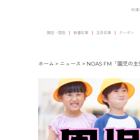
中津
開店・閉店
新着記事
注目記事
クーポン
ホーム
>
ニュース
>
NOAS FM「園児