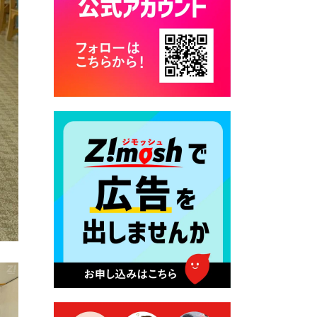
2026年7月17日 バス経路検索
のご利用案内
2026年7月10日 畑冷泉館の営
業について
2026年7月10日 台湾伝統音楽
団体 「北埔八音団・楽善軒」
公演開催のお知らせ
2026年7月9日 クラウドファ
ンディング型ふるさと納税の
実施について
2026年7月9日 農地法等に係
る各種申請に係る登記事項証
明書の添付省略について
2026年7月9日 廃食用油の回
収
2026年7月7日 「おゆずりコ