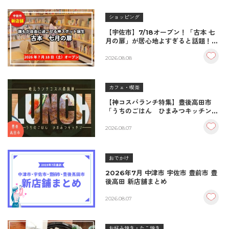
ショッピング
【宇佐市】7/18オープン！「古本 七
月の扉」が居心地よすぎると話題！絶
品おむすび＆パンとコーヒーで過ごす
至福の読書空間
2026.08.08
カフェ・喫茶
【神コスパランチ特集】豊後高田市
「うちのごはん ひまみつキッチン」
｜秘伝タレが決め手の絶品ハンバーグ
＆生姜焼き！
2026.08.07
おでかけ
2026年7月 中津市 宇佐市 豊前市 豊
後高田 新店舗まとめ
2026.08.07
お好み焼き・たこ焼き