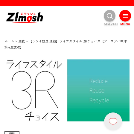
SEARCH
MENU
ホーム
>
連載
>
【ラジオ放送 連動】ライフスタイル 3Rチョイス【アースデイ中津
第4週放送】
連載