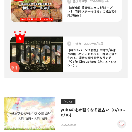
豊後高田市
2026年8月4日
【新店舗】豊後高田市に8/1オープ
ン！「和牛ステーキはる」の極上和牛
丼が絶品！
中津市
2026年8月3日
【神コスパランチ特集】中津市/手作
りの優しさとこだわりの一杯に心満た
される。家族を想う特別なランチ
『Cafe Chouchou（カフェ・シュ
シュ）』
Yuka
yukaの心が軽くなる星占い（8/10～
8/16)
2026.08.08