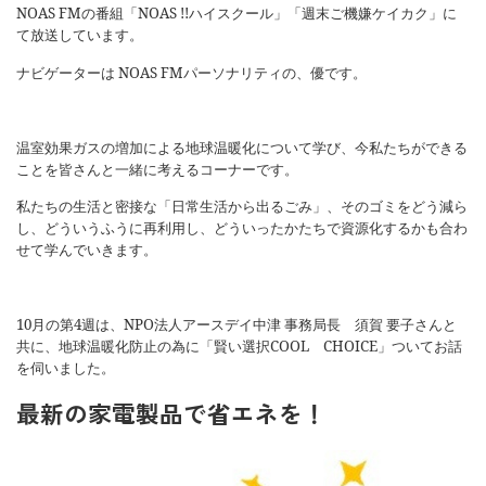
NOAS FM
の番組「
NOAS !!
ハイスクール」「週末ご機嫌ケイカク」に
て放送しています。
ナビゲーターは
NOAS FM
パーソナリティの、優です。
温室効果ガスの増加による地球温暖化について学び、今私たちができる
ことを皆さんと一緒に考えるコーナーです。
私たちの生活と密接な「日常生活から出るごみ」、そのゴミをどう減ら
し、どういうふうに再利用し、どういったかたちで資源化するかも合わ
せて学んでいきます。
10
月の第
4
週は、
NPO
法人アースデイ中津 事務局長 須賀 要子さんと
共に、地球温暖化防止の為に「賢い選択
COOL
CHOICE
」ついてお話
を伺いました。
最新の家電製品で省エネを！