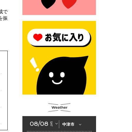
2026年6月23日 （一財）豊前
市佐野・則尾育英会奨学生募
成で
集の「てびき」
を振
2026年6月22日 神楽人の祭展
2026年6月18日 セアカゴケグ
モにご注意ください！
2026年6月17日 クーリングシ
ェルターの指定
2026年6月10日 令和８年経済
センサス-活動調査
2026年6月9日 令和８年第３
回定例会「一般質問一覧表」
2026年6月5日 新婚世帯の家
賃の助成をしています
08/08
SAT
中津市
2026年6月2日 戸籍に氏名の
振り仮名が記載されます