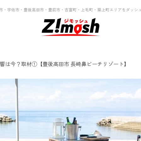
市・宇佐市・豊後高田市・豊前市・吉富町・上毛町・築上町エリアをダッシ
響は今？取材①【豊後高田市 長崎鼻ビーチリゾート】