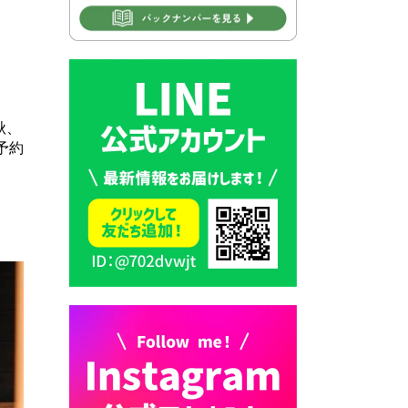
2026年7月30日 豊前市立学校
再編成準備協議会
2026年7月30日 豊前市立学校
紹介≪再編計画の見直しにつ
いて≫
秋、
予約
2026年7月29日 豊前市指定ご
み袋販売のお知らせ
2026年7月28日 豊前カラス天
狗みなと祭り（花火大会）開
催決定！
2026年7月28日 ごみ収集日の
お知らせ
2026年7月28日 令和8年度
京築地区水道企業団職員採用
試験（募集）
2026年7月27日 マイナンバー