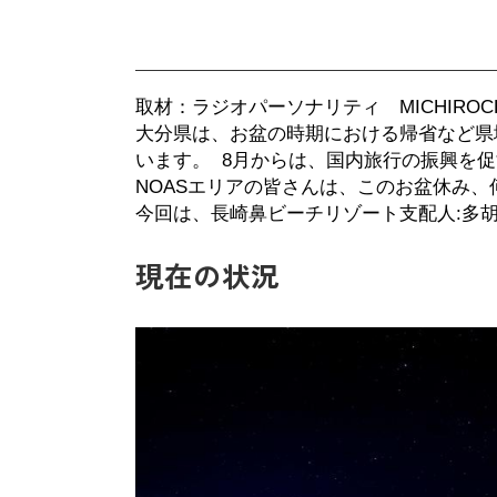
取材：
ラジオパーソナリティ MICHI
ROC
大分県は、お盆の時期における帰省など県
います。
8
月からは、国内旅行の振興を促
NOAS
エリアの皆さんは、このお盆休み、
今回は、
長崎鼻ビーチリゾート
支配人
:
多
現在の状況