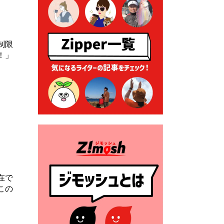
る各種申請に係る登記事項証
明書の添付省略について
2026年7月9日 廃食用油の回
収
制限
！」
2026年7月7日 「おゆずりコ
ーナー」について
2026年7月1日 豊前市民プール
一般開放
2026年7月1日 「豊前市定住促
進奨励金」が始まります！
（令和８年４月１日施行）
2026年6月25日 指定ごみ袋価
格改定
在で
この
2026年6月23日 公告一覧（市
内業者対象）を更新しまし
た。