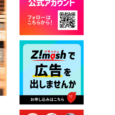
カード交付に伴う休日および
平日夜間開庁の案内
2026年7月22日 令和８年度
「こども文化パスポート事
業」
2026年7月21日 卜仙の郷 お
盆期間の営業時間のお知らせ
2026年7月17日 バス経路検索
のご利用案内
2026年7月10日 台湾伝統音楽
団体 「北埔八音団・楽善軒」
公演開催のお知らせ
2026年7月9日 クラウドファ
ンディング型ふるさと納税の
実施について
2026年7月9日 農地法等に係