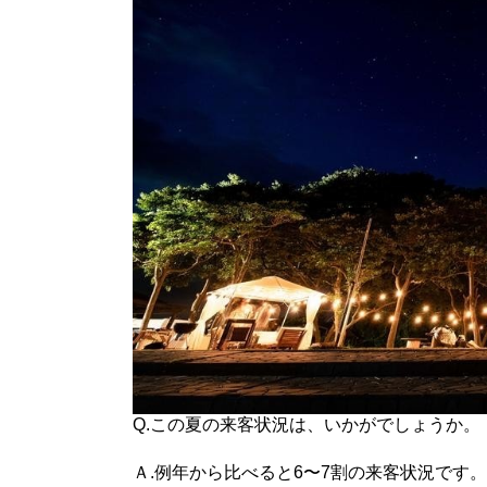
Q.この夏の来客状況は、いかがでしょうか。
Ａ.例年から比べると
6
〜
7
割の来客状況です。