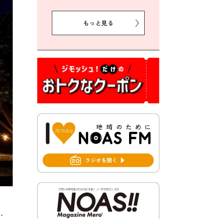
2026年8月5日 豊前市クリー
ン作戦参加者募集
もっと見る
2026年8月3日 千束地域づく
り協議会
2026年8月3日 第13回市町村
対抗「福岡駅伝」出場選手募
集！
2026年7月31日 令和8年熊本
地震義援金の受付について
2026年7月31日 第６次豊前市
総合計画後期基本計画策定業
務委託に係る質問回答につい
て
2026年7月31日 市税等の納付
書が変わります！
2026年7月30日 豊前市立豊前
、
中学校の進捗状況について