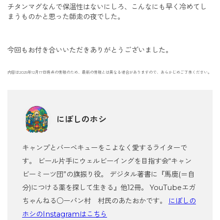
チタンマグなんで保温性はないにしろ、こんなにも早く冷めてし
まうものかと思った師走の夜でした。
今回もお付き合いいただきありがとうございました。
内容は2025年12月17日時点の情報のため、最新の情報とは異なる場合がありますので、あらかじめご了承ください。
にぼしのホシ
キャンプとバーベキューをこよなく愛するライターで
す。 ビール片手にウェルビーイングを目指す会“キャン
ビーミーツ団”の旗振り役。 デジタル著書に『馬鹿(＝自
分)につける薬を探して生きる』他12冊。 YouTubeエガ
ちゃんねる○ーパン村 村民のあたおかです。
にぼしの
ホシのInstagramはこちら