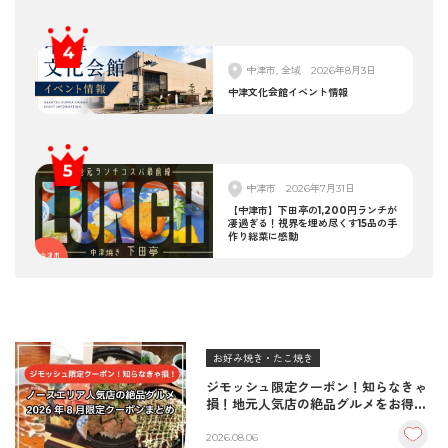
中津市, 全域
2026年8月3日
中津文化会館イベント情報
中津市
2026年7月31日
【中津市】下田亭の1,200円ランチが
凄過ぎる！視界を埋め尽くす15品の手
作り総菜に感動
お好み焼き・たこ焼き
ジモッシュ限定クーポン！知らなきゃ
損！地元人気店の絶品グルメをお得に
楽しむクーポンまとめ
2026.08.06