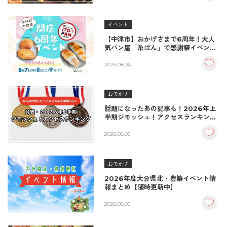
イベント
【中津市】おかげさまで6周年！大人
気パン屋「糸ぱん」で感謝祭イベント
開催！豪華景品が当たる抽選会も
♪（8/7〜8/9）
2026.08.06
おでかけ
話題になったあの記事も！2026年上
半期ジモッシュ！アクセスランキング
BEST10
2026.08.05
おでかけ
2026年度大分県北・豊築イベント情
報まとめ【随時更新中】
2026.08.05