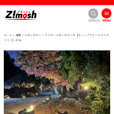
SEARCH
MENU
ホーム
>
連載
>
にぼしのホシ
>
ライターにぼしのホシの【キャンプでビールでニク
つつく】＃116