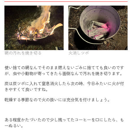
網の汚れを焼き切る
火消しツボ
使い捨ての網なんでそのまま燃えないごみに捨てても良いのです
が、虫や小動物が寄ってきたら面倒なんで汚れを焼き切ります。
炭は炭ツボに入れて窒息消火したら次の時、今日みたいに火が付
きやすくて良いですね。
乾燥する季節なので火の扱いには充分気を付けましょう。
ある程度かたづいたので少し残ってたコーヒーを口にしたら、も
ーぬるい。