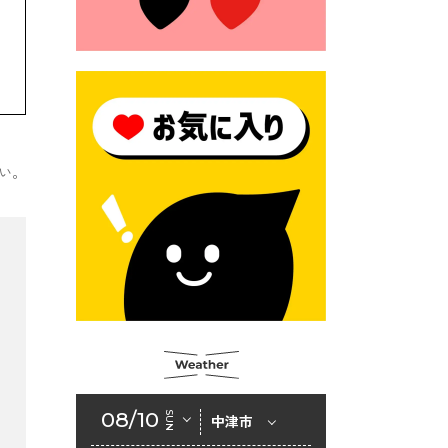
2026年6月23日 （一財）豊前
市佐野・則尾育英会奨学生募
集の「てびき」
2026年6月22日 神楽人の祭展
2026年6月18日 セアカゴケグ
モにご注意ください！
い。
2026年6月17日 クーリングシ
ェルターの指定
2026年6月10日 令和８年経済
センサス-活動調査
2026年6月9日 令和８年第３
回定例会「一般質問一覧表」
2026年6月5日 新婚世帯の家
賃の助成をしています
08/10
SUN
中津市
2026年6月2日 戸籍に氏名の
振り仮名が記載されます