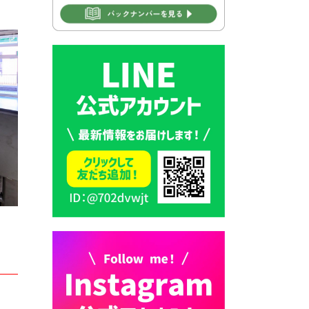
2026年7月30日 豊前市立学校
再編成準備協議会
2026年7月30日 豊前市立学校
紹介≪再編計画の見直しにつ
いて≫
2026年7月29日 豊前市指定ご
み袋販売のお知らせ
2026年7月28日 豊前カラス天
狗みなと祭り（花火大会）開
催決定！
2026年7月28日 ごみ収集日の
お知らせ
2026年7月28日 令和8年度
京築地区水道企業団職員採用
試験（募集）
2026年7月27日 マイナンバー