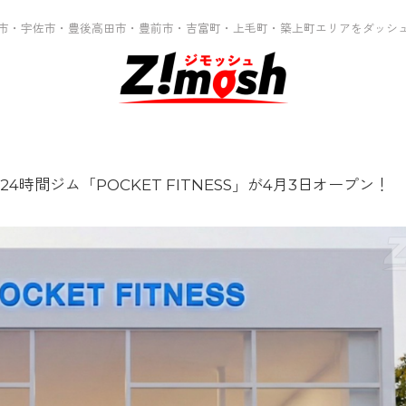
市・宇佐市・豊後高田市・豊前市・吉富町・上毛町・築上町エリアをダッシ
4時間ジム「POCKET FITNESS」が4月3日オープン！