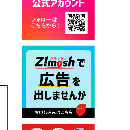
カード交付に伴う休日および
平日夜間開庁の案内
2026年7月22日 令和８年度
「こども文化パスポート事
業」
2026年7月21日 卜仙の郷 お
盆期間の営業時間のお知らせ
2026年7月17日 バス経路検索
のご利用案内
2026年7月10日 台湾伝統音楽
団体 「北埔八音団・楽善軒」
公演開催のお知らせ
2026年7月9日 クラウドファ
ンディング型ふるさと納税の
実施について
2026年7月9日 農地法等に係