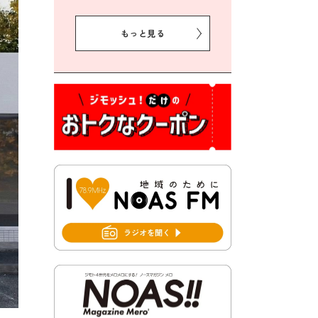
2026年8月5日 豊前市クリー
ン作戦参加者募集
もっと見る
2026年8月3日 千束地域づく
り協議会
2026年8月3日 第13回市町村
対抗「福岡駅伝」出場選手募
集！
2026年7月31日 令和8年熊本
地震義援金の受付について
2026年7月31日 第６次豊前市
総合計画後期基本計画策定業
務委託に係る質問回答につい
て
2026年7月31日 市税等の納付
書が変わります！
2026年7月30日 豊前市立豊前
中学校の進捗状況について