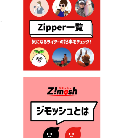
る各種申請に係る登記事項証
明書の添付省略について
2026年7月9日 廃食用油の回
収
2026年7月7日 「おゆずりコ
ーナー」について
2026年7月1日 豊前市民プール
一般開放
2026年7月1日 「豊前市定住促
進奨励金」が始まります！
（令和８年４月１日施行）
2026年6月25日 指定ごみ袋価
格改定
2026年6月23日 公告一覧（市
内業者対象）を更新しまし
た。