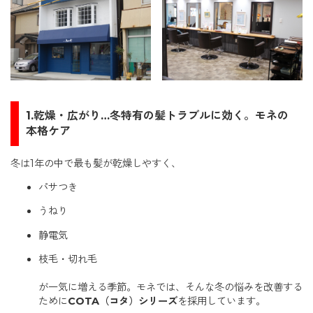
1.乾燥・広がり…冬特有の髪トラブルに効く。モネの
本格ケア
冬は1年の中で最も髪が乾燥しやすく、
パサつき
うねり
静電気
枝毛・切れ毛
が一気に増える季節。モネでは、そんな冬の悩みを改善する
ために
COTA（コタ）シリーズ
を採用しています。