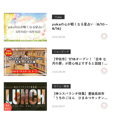
Yuka
yukaの心が軽くなる星占い（8/10～
8/16)
2026.08.08
ショッピング
【宇佐市】7/18オープン！「古本 七
月の扉」が居心地よすぎると話題！絶
品おむすび＆パンとコーヒーで過ごす
至福の読書空間
2026.08.08
カフェ・喫茶
【神コスパランチ特集】豊後高田市
「うちのごはん ひまみつキッチン」
｜秘伝タレが決め手の絶品ハンバーグ
＆生姜焼き！
2026.08.07