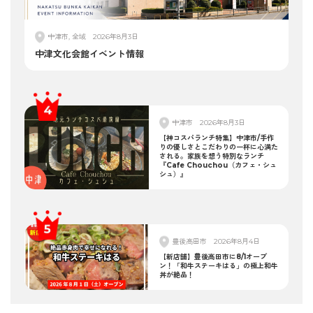
中津市, 全域
2026年8月3日
中津文化会館イベント情報
中津市
2026年8月3日
【神コスパランチ特集】中津市/手作
りの優しさとこだわりの一杯に心満た
される。家族を想う特別なランチ
『Cafe Chouchou（カフェ・シュ
シュ）』
豊後高田市
2026年8月4日
【新店舗】豊後高田市に8/1オープ
ン！「和牛ステーキはる」の極上和牛
丼が絶品！