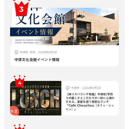
中津市, 全域
2026年8月3日
中津文化会館イベント情報
中津市
2026年8月3日
【神コスパランチ特集】中津市/手作
りの優しさとこだわりの一杯に心満た
される。家族を想う特別なランチ
『Cafe Chouchou（カフェ・シュ
シュ）』