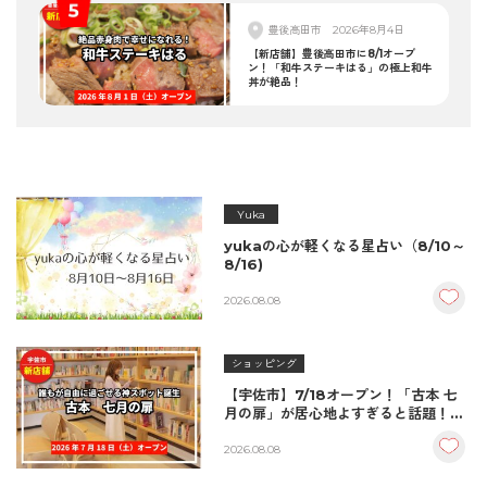
豊後高田市
2026年8月4日
【新店舗】豊後高田市に8/1オープ
ン！「和牛ステーキはる」の極上和牛
丼が絶品！
Yuka
yukaの心が軽くなる星占い（8/10～
8/16)
2026.08.08
ショッピング
【宇佐市】7/18オープン！「古本 七
月の扉」が居心地よすぎると話題！絶
品おむすび＆パンとコーヒーで過ごす
至福の読書空間
2026.08.08