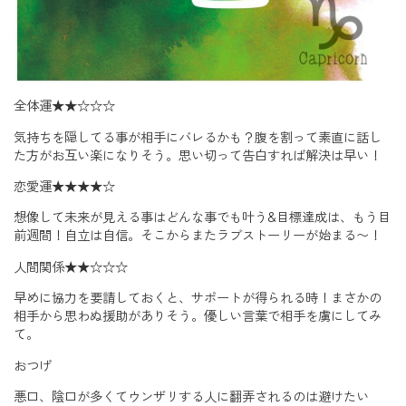
全体運★★☆☆☆
気持ちを隠してる事が相手にバレるかも？腹を割って素直に話し
た方がお互い楽になりそう。思い切って告白すれば解決は早い！
恋愛運★★★★☆
想像して未来が見える事はどんな事でも叶う&目標達成は、もう目
前週間！自立は自信。そこからまたラブストーリーが始まる〜！
人間関係★★☆☆☆
早めに協力を要請しておくと、サポートが得られる時！まさかの
相手から思わぬ援助がありそう。優しい言葉で相手を虜にしてみ
て。
おつげ
悪口、陰口が多くてウンザリする人に翻弄されるのは避けたい