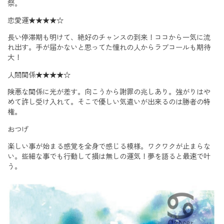
祭。
恋愛運★★★★☆
長い停滞期も明けて、絶好のチャンスの到来！ココから一気に流
れ出す。手が届かないと思ってた憧れの人からラブコールも期待
大！
人間関係★★★★☆
険悪な関係に光が差す。向こうから謝罪の兆しあり。強がりはや
めて許し受け入れて。そこで優しい気遣いが出来るのは勝者の特
権。
おつげ
楽しい事が始まる感覚を全身で感じる模様。ワクワクが止まらな
い。些細な事でも行動して損は無しの運気！夢を語ると最速で叶
う。