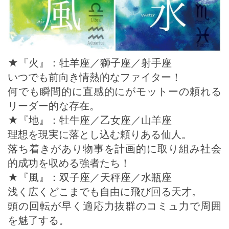
★『火』：牡羊座／獅子座／射手座
いつでも前向き情熱的なファイター！
何でも瞬間的に直感的にがモットーの頼れる
リーダー的な存在。
★『地』：牡牛座／乙女座／山羊座
理想を現実に落とし込む頼りある仙人。
落ち着きがあり物事を計画的に取り組み社会
的成功を収める強者たち！
★『風』：双子座／天秤座／水瓶座
浅く広くどこまでも自由に飛び回る天才。
頭の回転が早く適応力抜群のコミュ力で周囲
を魅了する。