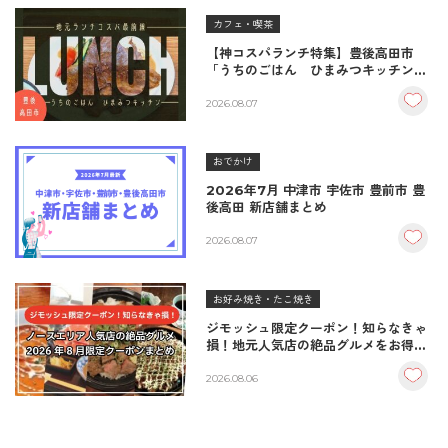
カフェ・喫茶
【神コスパランチ特集】豊後高田市
「うちのごはん ひまみつキッチン」
｜秘伝タレが決め手の絶品ハンバーグ
＆生姜焼き！
2026.08.07
おでかけ
2026年7月 中津市 宇佐市 豊前市 豊
後高田 新店舗まとめ
2026.08.07
お好み焼き・たこ焼き
ジモッシュ限定クーポン！知らなきゃ
損！地元人気店の絶品グルメをお得に
楽しむクーポンまとめ
2026.08.06