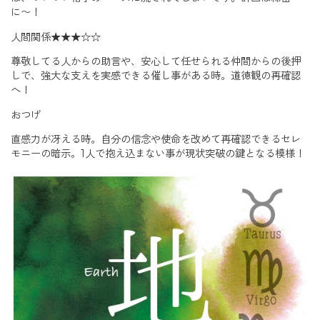
に〜！
人間関係★★★☆☆
尊敬してる人からの助言や、安心して任せられる仲間からの後押
しで、強大な支えを実感できる催し事がある時。道徳観の再確認
へ！
おつげ
直感力が冴える時。自分の信念や使命を改めて再確認できるセレ
モニーの暗示。1人で抱え込まない事が現状突破の鍵となる模様！