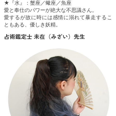
★『水』：蟹座／蠍座／魚座
愛と奉仕のパワーが絶大な不思議さん。
愛するが故に時には感情に溺れて暴走するこ
ともある、優しき妖精。
占術鑑定士 未在（みざい）先生