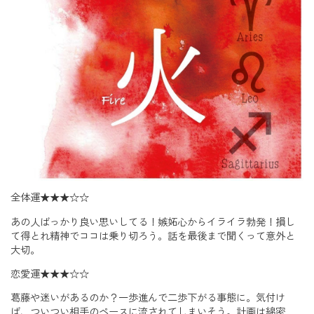
全体運★★★☆☆
あの人ばっかり良い思いしてる！嫉妬心からイライラ勃発！損し
て得とれ精神でココは乗り切ろう。話を最後まで聞くって意外と
大切。
恋愛運★★★☆☆
葛藤や迷いがあるのか？一歩進んで二歩下がる事態に。気付け
ば、ついつい相手のペースに流されてしまいそう。計画は綿密