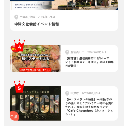
中津市, 全域
2026年8月3日
中津文化会館イベント情報
豊後高田市
2026年8月4日
【新店舗】豊後高田市に8/1オープ
ン！「和牛ステーキはる」の極上和牛
丼が絶品！
中津市
2026年8月3日
【神コスパランチ特集】中津市/手作
りの優しさとこだわりの一杯に心満た
される。家族を想う特別なランチ
『Cafe Chouchou（カフェ・シュ
シュ）』