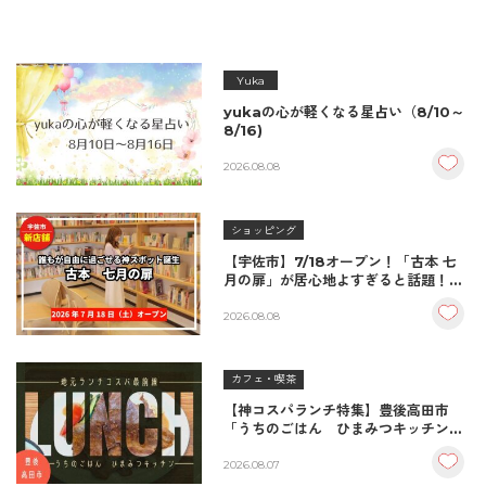
Yuka
yukaの心が軽くなる星占い（8/10～
8/16)
2026.08.08
ショッピング
【宇佐市】7/18オープン！「古本 七
月の扉」が居心地よすぎると話題！絶
品おむすび＆パンとコーヒーで過ごす
至福の読書空間
2026.08.08
カフェ・喫茶
【神コスパランチ特集】豊後高田市
「うちのごはん ひまみつキッチン」
｜秘伝タレが決め手の絶品ハンバーグ
＆生姜焼き！
2026.08.07