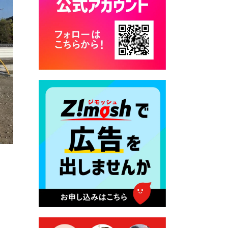
カード交付に伴う休日および
平日夜間開庁の案内
2026年7月22日 令和８年度
「こども文化パスポート事
業」
2026年7月21日 卜仙の郷 お
盆期間の営業時間のお知らせ
2026年7月17日 バス経路検索
のご利用案内
2026年7月10日 台湾伝統音楽
団体 「北埔八音団・楽善軒」
公演開催のお知らせ
2026年7月9日 クラウドファ
ンディング型ふるさと納税の
実施について
2026年7月9日 農地法等に係