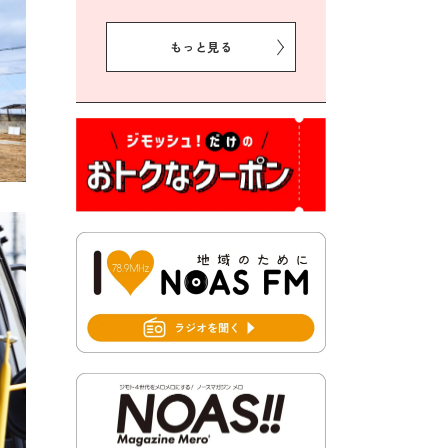
2026年8月5日 豊前市クリー
ン作戦参加者募集
もっと見る
2026年8月3日 千束地域づく
り協議会
2026年8月3日 第13回市町村
対抗「福岡駅伝」出場選手募
集！
2026年7月31日 令和8年熊本
地震義援金の受付について
2026年7月31日 第６次豊前市
総合計画後期基本計画策定業
務委託に係る質問回答につい
て
2026年7月31日 市税等の納付
書が変わります！
2026年7月30日 豊前市立豊前
中学校の進捗状況について