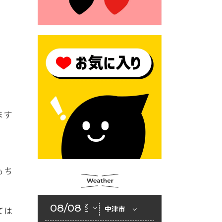
2026年6月23日 （一財）豊前
市佐野・則尾育英会奨学生募
集の「てびき」
2026年6月22日 神楽人の祭展
2026年6月18日 セアカゴケグ
モにご注意ください！
2026年6月17日 クーリングシ
ェルターの指定
ます
2026年6月10日 令和８年経済
センサス-活動調査
2026年6月9日 令和８年第３
回定例会「一般質問一覧表」
もち
2026年6月5日 新婚世帯の家
賃の助成をしています
08/08
SAT
中津市
ては
2026年6月2日 戸籍に氏名の
振り仮名が記載されます