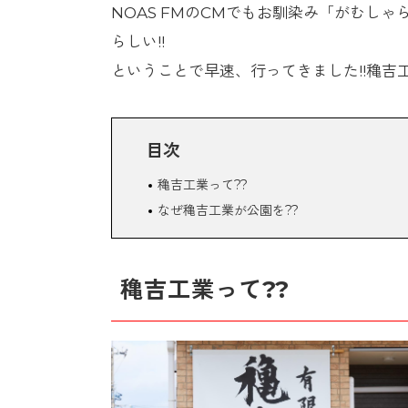
NOAS FMのCMでもお馴染み「がむし
らしい!!
ということで早速、行ってきました!!穐吉
目次
穐吉工業って??
なぜ穐吉工業が公園を??
穐吉工業って??