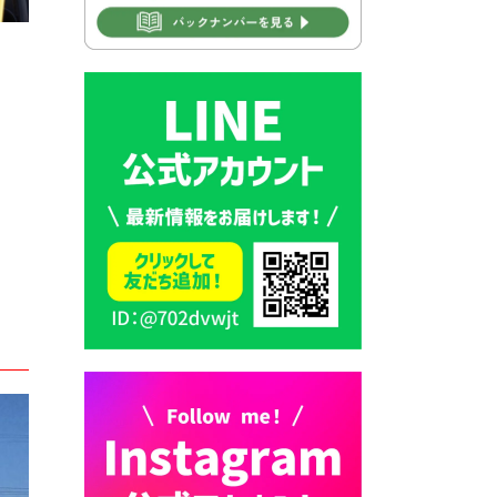
2026年7月30日 豊前市立学校
再編成準備協議会
2026年7月30日 豊前市立学校
紹介≪再編計画の見直しにつ
いて≫
2026年7月29日 豊前市指定ご
み袋販売のお知らせ
2026年7月28日 豊前カラス天
狗みなと祭り（花火大会）開
催決定！
2026年7月28日 ごみ収集日の
お知らせ
2026年7月28日 令和8年度
京築地区水道企業団職員採用
試験（募集）
2026年7月27日 マイナンバー