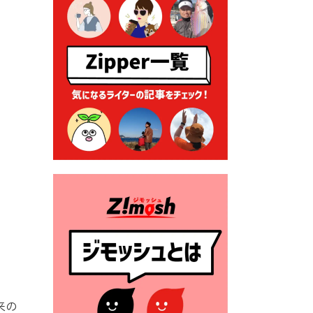
る各種申請に係る登記事項証
明書の添付省略について
2026年7月9日 廃食用油の回
収
2026年7月7日 「おゆずりコ
ーナー」について
2026年7月1日 豊前市民プール
一般開放
2026年7月1日 「豊前市定住促
進奨励金」が始まります！
（令和８年４月１日施行）
2026年6月25日 指定ごみ袋価
格改定
2026年6月23日 公告一覧（市
内業者対象）を更新しまし
た。
来の