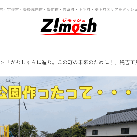
市・宇佐市・豊後高田市・豊前市・吉富町・上毛町・築上町エリアをダッシ
>
「がむしゃらに進む。この町の未来のために！」穐吉工業