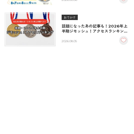
♪（8/7〜8/9）
おでかけ
話題になったあの記事も！2026年上
半期ジモッシュ！アクセスランキング
BEST10
2026.08.05