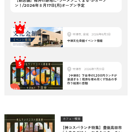
【新店舗】韓丼の跡地に"ラーメンごくまる"がオープ
ン！/2026年８月17日(月)オープン予定
中津市, 全域
2026年8月3日
中津文化会館イベント情報
中津市
2026年7月31日
【中津市】下田亭の1,200円ランチが
凄過ぎる！視界を埋め尽くす15品の手
作り総菜に感動
カフェ・喫茶
【神コスパランチ特集】豊後高田市