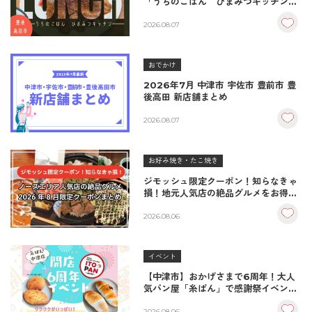
「うちのごはん ひまみつキッチン」
｜秘伝タレが決め手の絶品ハンバーグ
＆生姜焼き！
2026.08.07
おでかけ
2026年7月 中津市 宇佐市 豊前市 豊
後高田 新店舗まとめ
2026.08.07
お好み焼き・たこ焼き
ジモッシュ限定クーポン！知らなきゃ
損！地元人気店の絶品グルメをお得に
楽しむクーポンまとめ
2026.08.06
イベント
【中津市】おかげさまで6周年！大人
気パン屋「糸ぱん」で感謝祭イベント
開催！豪華景品が当たる抽選会も
2026.08.06