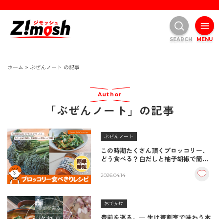
SEARCH
MENU
ホーム
>
ぶぜんノート の記事
Author
「ぶぜんノート」の記事
ぶぜんノート
この時期たくさん頂くブロッコリー、
どう食べる？白だしと柚子胡椒で簡単
＆時短レシピ
2026.04.14
おでかけ
豊前を巡る。─ 生け簀割烹で味わう本