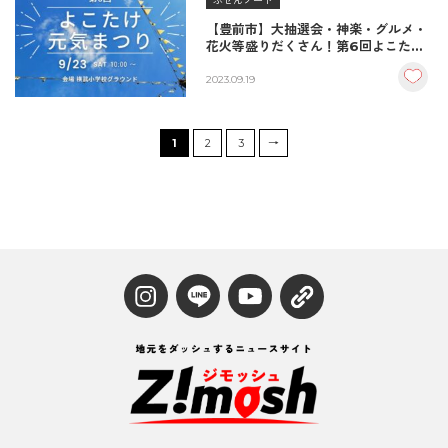
ぶぜんノート
【豊前市】大抽選会・神楽・グルメ・
花火等盛りだくさん！第6回よこたけ
元気まつり9/23(土)開催
2023.09.19
1
2
3
→