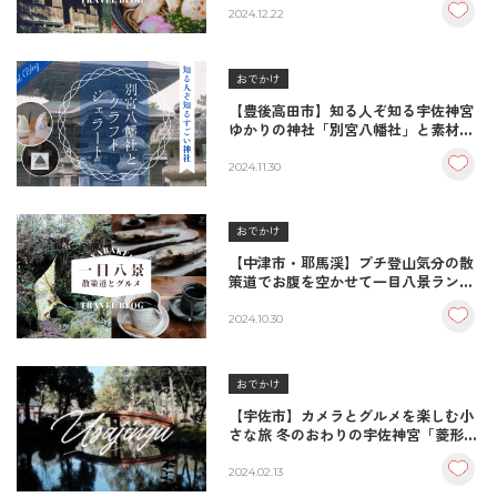
2024.12.22
おでかけ
【豊後高田市】知る人ぞ知る宇佐神宮
ゆかりの神社「別宮八幡社」と素材重
視のクラフトジェラートを楽しむ小さ
なカメラ旅
2024.11.30
おでかけ
【中津市・耶馬渓】プチ登山気分の散
策道でお腹を空かせて一目八景ランチ
を楽しむ小さなカメラ旅
2024.10.30
おでかけ
【宇佐市】カメラとグルメを楽しむ小
さな旅 冬のおわりの宇佐神宮「菱形
池」と「御霊水」へ
2024.02.13