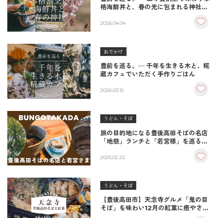
格海鮮丼と、春の光に包まれる神社め
ぐり
2026.04.04
おでかけ
豊前を巡る。─ 千年を生きる木と、糀
蔵カフェでいただく手作りごはん
2026.03.15
うどん・そば
旅の目的地になる豊後高田そばの名店
「地慈」ランチと「若宮様」を巡る小
さなカメラ旅
2025.02.22
うどん・そば
【豊後高田市】天念寺グルメ「鬼の目
そば」を味わい12月の紅葉に癒やされ
た小さなカメラ旅