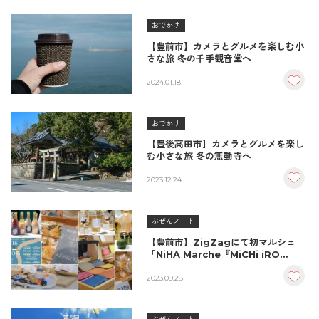
おでかけ
【豊前市】カメラとグルメを楽しむ小
さな旅 冬の千手観音堂へ
2024.01.18
おでかけ
【豊後高田市】カメラとグルメを楽し
む小さな旅 冬の無動寺へ
2023.12.24
ぶぜんノート
【豊前市】ZigZagにて初マルシェ
「NiHA Marche『MiCHi iRO
BiYORi』」大盛況でした！
2023.09.28