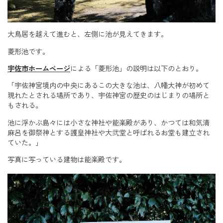
大鳥居を越えて進むと、左側に池が見えてきます。
菱形池です。
宇佐市ホームページ
による「菱形池」の説明は以下のとおり。
「宇佐神宮境内の中央にあるこの大きな池は、八幡大神が初めて
現れたとされる場所であり、宇佐神宮の歴史のはじまりの場所と
もされる。
池に浮かぶ島々には小さな神社や能楽殿があり、かつては和気清
麻呂を御祭神とする護皇神社や大弐堂と呼ばれるお堂も建立され
ていた。」
写真に写っている建物は能楽殿です。