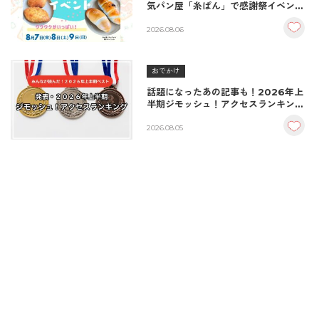
気パン屋「糸ぱん」で感謝祭イベント
開催！豪華景品が当たる抽選会も
♪（8/7〜8/9）
2026.08.06
おでかけ
話題になったあの記事も！2026年上
半期ジモッシュ！アクセスランキング
BEST10
2026.08.05