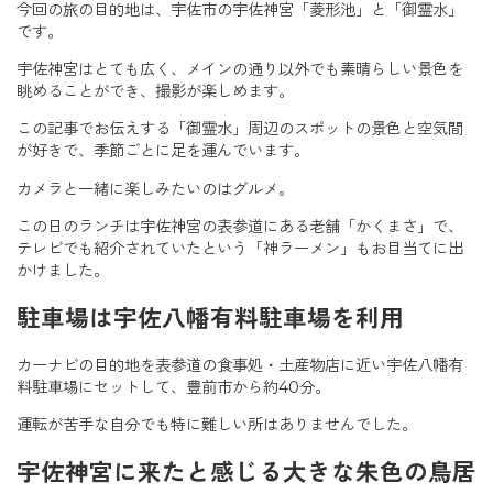
今回の旅の目的地は、宇佐市の宇佐神宮「菱形池」と「御霊水」
です。
宇佐神宮はとても広く、メインの通り以外でも素晴らしい景色を
眺めることができ、撮影が楽しめます。
この記事でお伝えする「御霊水」周辺のスポットの景色と空気間
が好きで、季節ごとに足を運んでいます。
カメラと一緒に楽しみたいのはグルメ。
この日のランチは宇佐神宮の表参道にある老舗「かくまさ」で、
テレビでも紹介されていたという「神ラーメン」もお目当てに出
かけました。
駐車場は宇佐八幡有料駐車場を利用
カーナビの目的地を表参道の食事処・土産物店に近い宇佐八幡有
料駐車場にセットして、豊前市から約40分。
運転が苦手な自分でも特に難しい所はありませんでした。
宇佐神宮に来たと感じる大きな朱色の鳥居