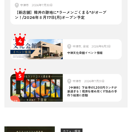
中津市
2026年7月30日
【新店舗】韓丼の跡地に"ラーメンごくまる"がオープ
ン！/2026年８月17日(月)オープン予定
中津市, 全域
2026年8月3日
中津文化会館イベント情報
中津市
2026年7月31日
【中津市】下田亭の1,200円ランチが
凄過ぎる！視界を埋め尽くす15品の手
作り総菜に感動
カフェ・喫茶