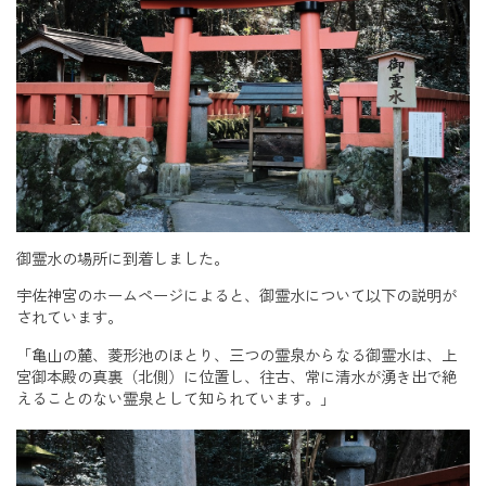
御霊水の場所に到着しました。
宇佐神宮のホームページによると、御霊水について以下の説明が
されています。
「亀山の麓、菱形池のほとり、三つの霊泉からなる御霊水は、上
宮御本殿の真裏（北側）に位置し、往古、常に清水が湧き出で絶
えることのない霊泉として知られています。」