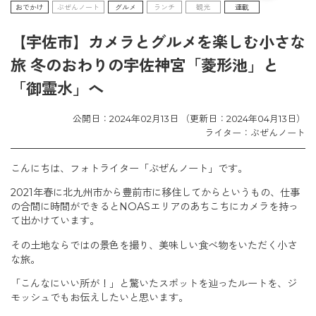
おでかけ
ぶぜんノート
グルメ
ランチ
観光
連載
【宇佐市】カメラとグルメを楽しむ小さな
旅 冬のおわりの宇佐神宮「菱形池」と
「御霊水」へ
公開日：2024年02月13日 （更新日：2024年04月13日）
ライター：ぶぜんノート
こんにちは、フォトライター「ぶぜんノート」です。
2021年春に北九州市から豊前市に移住してからというもの、仕事
の合間に時間ができるとNOASエリアのあちこちにカメラを持っ
て出かけています。
その土地ならではの景色を撮り、美味しい食べ物をいただく小さ
な旅。
「こんなにいい所が！」と驚いたスポットを辿ったルートを、ジ
モッシュでもお伝えしたいと思います。