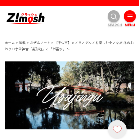
SEARCH
MENU
ホーム
>
連載
>
ぶぜんノート
>
【宇佐市】カメラとグルメを楽しむ小さな旅 冬のお
わりの宇佐神宮「菱形池」と「御霊水」へ