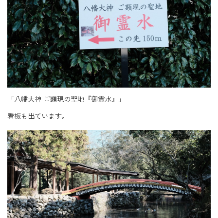
「八幡大神 ご顕現の聖地『御霊水』」
看板も出ています。