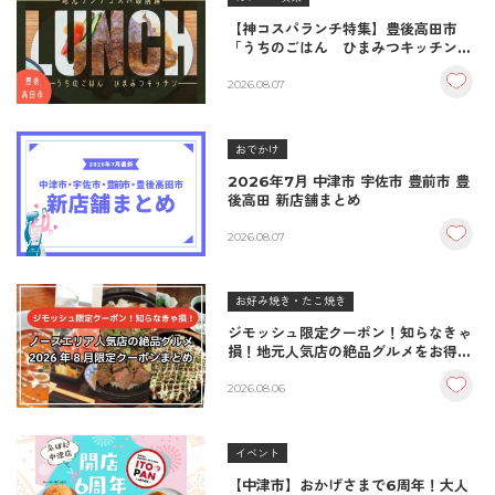
【神コスパランチ特集】豊後高田市
「うちのごはん ひまみつキッチン」
｜秘伝タレが決め手の絶品ハンバーグ
＆生姜焼き！
2026.08.07
おでかけ
2026年7月 中津市 宇佐市 豊前市 豊
後高田 新店舗まとめ
2026.08.07
お好み焼き・たこ焼き
ジモッシュ限定クーポン！知らなきゃ
損！地元人気店の絶品グルメをお得に
楽しむクーポンまとめ
2026.08.06
イベント
【中津市】おかげさまで6周年！大人