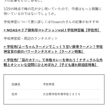
下の記事もぜひご参考に。
1/29の時点で梅の花が少し咲いていたので、今頃はもっと綺麗に
咲いているのではないでしょうか。
宇佐神宮について更に詳しくはYosarohさんの記事がおすすめ
> NOASエリア御朱印コレクションvol.1 宇佐神宮編【宇佐市】
宇佐神宮前・周辺のランチスポット
> 宇佐市/よーちゃんラーメンでこっくり甘い豚骨ラーメン！宇佐
神宮目の前のパワーランチスポット【ラーメン特集】
> 宇佐市/「凪のカリー」で本格カレーを味わう！ナチュラルな外
観とオシャレな空間にひとめぼれ♪【子ども連れ歓迎店特集】
店舗名
宇佐神宮
住所
大分県宇佐市南宇佐２８５９