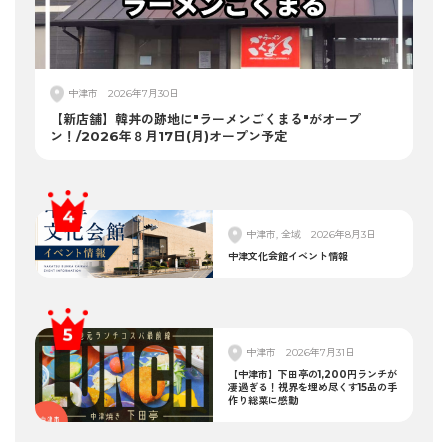
中津市
2026年7月30日
【新店舗】韓丼の跡地に"ラーメンごくまる"がオープ
ン！/2026年８月17日(月)オープン予定
中津市, 全域
2026年8月3日
中津文化会館イベント情報
中津市
2026年7月31日
【中津市】下田亭の1,200円ランチが
凄過ぎる！視界を埋め尽くす15品の手
作り総菜に感動