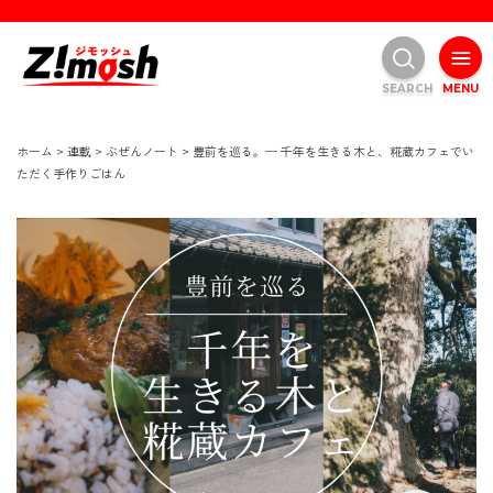
SEARCH
MENU
ホーム
>
連載
>
ぶぜんノート
>
豊前を巡る。─ 千年を生きる木と、糀蔵カフェでい
ただく手作りごはん