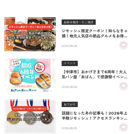
お好み焼き・たこ焼き
ジモッシュ限定クーポン！知らなきゃ
損！地元人気店の絶品グルメをお得に
楽しむクーポンまとめ
2026.08.06
イベント
【中津市】おかげさまで6周年！大人
気パン屋「糸ぱん」で感謝祭イベント
開催！豪華景品が当たる抽選会も
♪（8/7〜8/9）
2026.08.06
おでかけ
話題になったあの記事も！2026年上
半期ジモッシュ！アクセスランキング
BEST10
2026.08.05