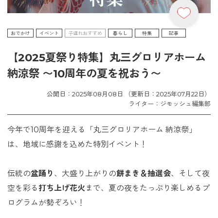
おでかけ
イベント
子連れおすすめ
暮らし
特集
記事
【2025夏祭り特集】丸三グロリアホーム
納涼祭 〜10周年の夏を祝おう〜
公開日：2025年08月08日 （更新日：2025年07月22日）
ライター：ジモッシュ編集部
今年で10周年を迎える「丸三グロリアホーム 納涼祭」
は、地域に感謝を込めた特別イベント！
伝統の
盆踊り
、大盛り上がりの
餅まき＆抽選会
、そして夜
空を彩る
打ち上げ花火
まで、夏の夜をたっぷり楽しめるプ
ログラムが勢ぞろい！