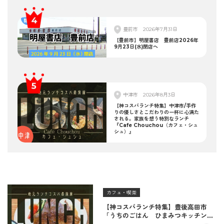
豊前市
2026年7月31日
【豊前市】明屋書店 豊前店2026年
9月23日(水)閉店へ
中津市
2026年8月3日
【神コスパランチ特集】中津市/手作
りの優しさとこだわりの一杯に心満た
される。家族を想う特別なランチ
『Cafe Chouchou（カフェ・シュ
シュ）』
カフェ・喫茶
【神コスパランチ特集】豊後高田市
「うちのごはん ひまみつキッチン」
｜秘伝タレが決め手の絶品ハンバーグ