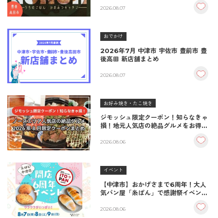
＆生姜焼き！
2026.08.07
おでかけ
2026年7月 中津市 宇佐市 豊前市 豊
後高田 新店舗まとめ
2026.08.07
お好み焼き・たこ焼き
ジモッシュ限定クーポン！知らなきゃ
損！地元人気店の絶品グルメをお得に
楽しむクーポンまとめ
2026.08.06
イベント
【中津市】おかげさまで6周年！大人
気パン屋「糸ぱん」で感謝祭イベント
開催！豪華景品が当たる抽選会も
♪（8/7〜8/9）
2026.08.06