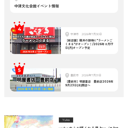
中津文化会館イベント情報
中津市
2026年7月30日
【新店舗】韓丼の跡地に"ラーメンご
くまる"がオープン！/2026年８月17
日(月)オープン予定
豊前市
2026年7月31日
【豊前市】明屋書店 豊前店2026年
9月23日(水)閉店へ
Yuka