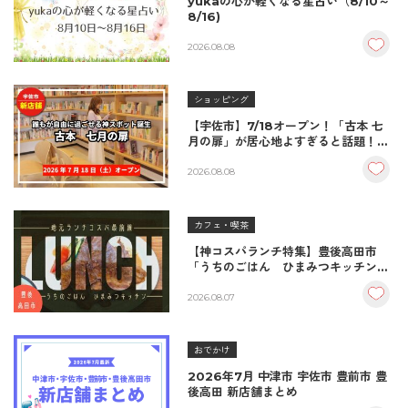
yukaの心が軽くなる星占い（8/10～
8/16)
2026.08.08
ショッピング
【宇佐市】7/18オープン！「古本 七
月の扉」が居心地よすぎると話題！絶
品おむすび＆パンとコーヒーで過ごす
至福の読書空間
2026.08.08
カフェ・喫茶
【神コスパランチ特集】豊後高田市
「うちのごはん ひまみつキッチン」
｜秘伝タレが決め手の絶品ハンバーグ
＆生姜焼き！
2026.08.07
おでかけ
2026年7月 中津市 宇佐市 豊前市 豊
後高田 新店舗まとめ