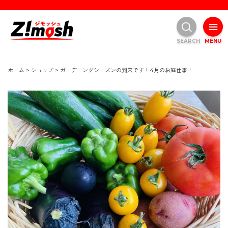
SEARCH
MENU
ホーム
>
ショップ
>
ガーデニングシーズンの到来です！4月のお庭仕事！