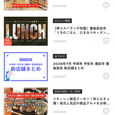
品おむすび＆パンとコーヒーで過ごす
至福の読書空間
2026.08.08
カフェ・喫茶
【神コスパランチ特集】豊後高田市
「うちのごはん ひまみつキッチン」
｜秘伝タレが決め手の絶品ハンバーグ
＆生姜焼き！
2026.08.07
おでかけ
2026年7月 中津市 宇佐市 豊前市 豊
後高田 新店舗まとめ
2026.08.07
お好み焼き・たこ焼き
ジモッシュ限定クーポン！知らなきゃ
損！地元人気店の絶品グルメをお得に
楽しむクーポンまとめ
2026.08.06