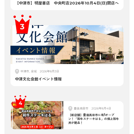
【中津市】明屋書店 中央町店2026年10月4日(日)閉店へ
中津市, 全域
2026年8月3日
中津文化会館イベント情報
豊後高田市
2026年8月4日
【新店舗】豊後高田市に8/1オープ
ン！「和牛ステーキはる」の極上和牛
丼が絶品！