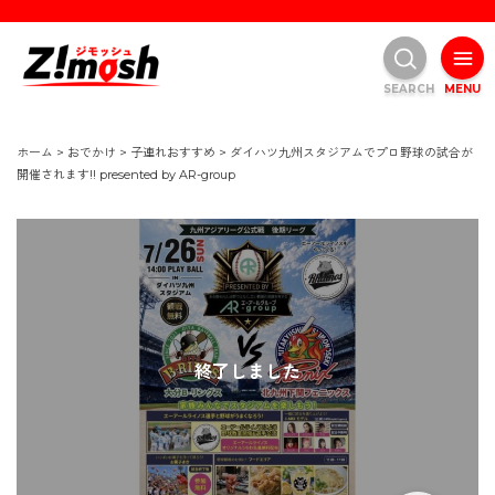
SEARCH
MENU
ホーム
>
おでかけ
>
子連れおすすめ
>
ダイハツ九州スタジアムでプロ野球の試合が
開催されます!! presented by AR-group
終了しました