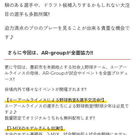
験のある選手や、ドラフト候補入りするかもしれない大注
目の選手も多数所属!!
迫力満点のプロのプレーを見ることが出来る貴重な機会で
す♪
さらに今回は、AR-groupが全面協力!!
更に今回は、豊前市を本拠地とする社会人野球チーム、エーアー
ルライノスの母体、AR-Groupが試合やイベントを全面プロデュ
ース!!
会場内外で様々なイベントが開催されます!!
【エーアールライノスによる野球教室&選手交流会!!】
エーアールライノスの選手たちによる野球教室!!野球少年は必見で
すよ♪
数量限定でオリジナルうちわも無料配布します!!
【J-MIXのモデルさんも出演!!】
大分のモデル事務所、J-MIX、試合開始前と試合中断時にモデル