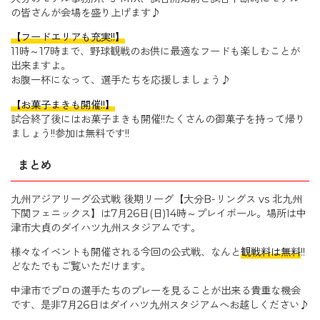
の皆さんが会場を盛り上げます♪
【フードエリアも充実!!】
11時～17時まで、野球観戦のお供に最適なフードも楽しむことが
出来ますよ。
お腹一杯になって、選手たちを応援しましょう♪
【お菓子まきも開催!!】
試合終了後にはお菓子まきも開催!!たくさんの御菓子を持って帰り
ましょう!!参加は無料です!!
まとめ
九州アジアリーグ公式戦 後期リーグ【大分B-リングス vs 北九州
下関フェニックス】は7月26日(日)14時～プレイボール。場所は中
津市大貞のダイハツ九州スタジアムです。
様々なイベントも開催される今回の公式戦、なんと
観戦料は無料
!!
どなたでもご覧いただけます。
中津市でプロの選手たちのプレーを見ることが出来る貴重な機会
です、是非7月26日はダイハツ九州スタジアムへお越しください♪