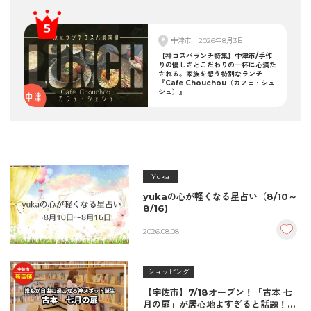
中津市
2026年8月3日
【神コスパランチ特集】中津市/手作
りの優しさとこだわりの一杯に心満た
される。家族を想う特別なランチ
『Cafe Chouchou（カフェ・シュ
シュ）』
Yuka
yukaの心が軽くなる星占い（8/10～
8/16)
2026.08.08
ショッピング
【宇佐市】7/18オープン！「古本 七
月の扉」が居心地よすぎると話題！絶