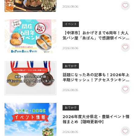
楽しむクーポンまとめ
2026.08.06
イベント
【中津市】おかげさまで6周年！大人
気パン屋「糸ぱん」で感謝祭イベント
開催！豪華景品が当たる抽選会も
♪（8/7〜8/9）
2026.08.06
おでかけ
話題になったあの記事も！2026年上
半期ジモッシュ！アクセスランキング
BEST10
2026.08.05
おでかけ
2026年度大分県北・豊築イベント情
報まとめ【随時更新中】
2026.08.05