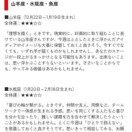
山羊座・水瓶座・魚座
■山羊座（12月22日～1月19日生まれ）
全体運：★★★☆☆
「理想を描く」ときです。現実的に、計画的に取り組むことに長
けている山羊座さんですが、今週はふとしたときに浮かんだアイ
ディアやイメージも大事に保管しておくと良さそう。今すぐでな
くても、いずれ手が届くものかもしれませんし、あなたのステー
ジが一段上がるきっかけとなる可能性もあります。出来ないこと
は、思い浮かぶことすらないといいます。ささいなことからで
も、やってみる価値はあるかもしれません。
■水瓶座（1月20日～2月18日生まれ）
全体運：★★★☆☆
「喜びの輪が繋がる」ときです。仲間や友人、同僚など、チーム
ワークで一体感が生まれる予感。思いを同じくする人たちと喜び
を分かち合ったり、難しい課題を力を合わせて解決したりという
ことがあるかもしれません。とくに今週は「ひとりで抱えない」
を意識しておくと良さそうです。思いきって相談してみる、お願