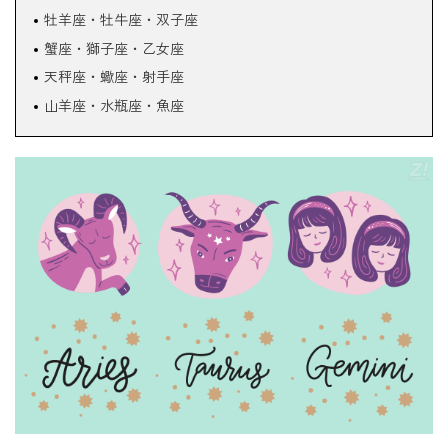
牡羊座・牡牛座・双子座
蟹座・獅子座・乙女座
天秤座・蠍座・射手座
山羊座・水瓶座・魚座