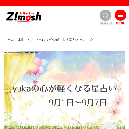
SEARCH
MENU
ホーム
>
連載
>
Yuka
>
yukaの心が軽くなる星占い（9/1～9/7)