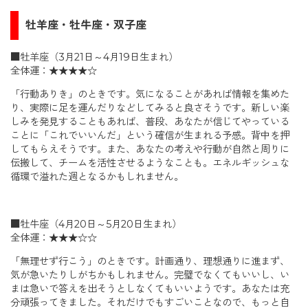
牡羊座・牡牛座・双子座
■牡羊座（3月21日～4月19日生まれ）
全体運：★★★★☆
「行動ありき」のときです。気になることがあれば情報を集めた
り、実際に足を運んだりなどしてみると良さそうです。新しい楽
しみを発見することもあれば、普段、あなたが信じてやっている
ことに「これでいいんだ」という確信が生まれる予感。背中を押
してもらえそうです。また、あなたの考えや行動が自然と周りに
伝搬して、チームを活性させるようなことも。エネルギッシュな
循環で溢れた週となるかもしれません。
■牡牛座（4月20日～5月20日生まれ）
全体運：★★★☆☆
「無理せず行こう」のときです。計画通り、理想通りに進まず、
気が急いたりしがちかもしれません。完璧でなくてもいいし、い
まは急いで答えを出そうとしなくてもいいようです。あなたは充
分頑張ってきました。それだけでもすごいことなので、もっと自