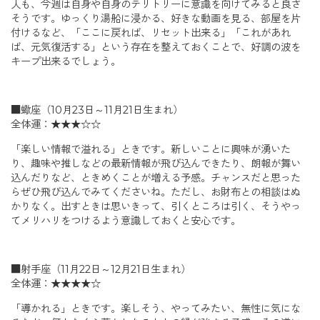
人も、今週は自身や自身のテリトリーに意識を向けてみると良さ
そうです。ゆっくり湯船に浸かる、好きな動画を見る、部屋を片
付けるなど、「ここに戻れば、リセット出来る」「これがあれ
ば、元気復活する」という存在を整えておくことで、好調の波を
キープ出来るでしょう。
■蠍座（10月23日～11月21日生まれ）
全体運：★★★☆☆
「楽しい情報で溢れる」ときです。新しいことに興味が湧いた
り、趣味や推しなどの最新情報が飛び込んできたり、朗報が舞い
込んだりなど、ときめくことが増える予感。チャンスだと思った
らぜひ飛び込んでみてくださいね。ただし、お財布との相談はぬ
かりなく。出すときは思いきって、引くところは引く、そうやっ
てメリハリをつけるよう意識しておくと安心です。
■射手座（11月22日～12月21日生まれ）
全体運：★★★★☆
「導かれる」ときです。楽しそう、やってみたい、無性に気にな