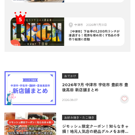
中津市
2026年7月31日
【中津市】下田亭の1,200円ランチが
凄過ぎる！視界を埋め尽くす15品の手
作り総菜に感動
おでかけ
2026年7月 中津市 宇佐市 豊前市 豊
後高田 新店舗まとめ
2026.08.07
お好み焼き・たこ焼き
ジモッシュ限定クーポン！知らなきゃ
損！地元人気店の絶品グルメをお得に