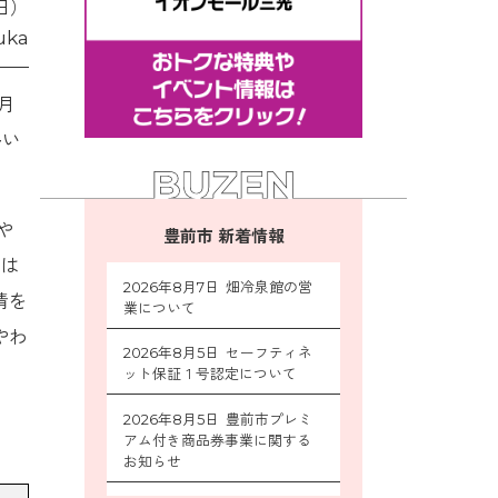
7日）
ka
月
多い
や
豊前市 新着情報
ドは
2026年8月7日 畑冷泉館の営
情を
業について
やわ
2026年8月5日 セーフティネ
ット保証１号認定について
2026年8月5日 豊前市プレミ
アム付き商品券事業に関する
お知らせ