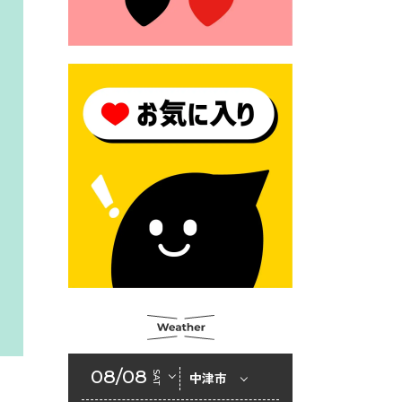
2026年6月23日 （一財）豊前
市佐野・則尾育英会奨学生募
集の「てびき」
2026年6月22日 神楽人の祭展
2026年6月18日 セアカゴケグ
モにご注意ください！
2026年6月17日 クーリングシ
ェルターの指定
2026年6月10日 令和８年経済
センサス-活動調査
2026年6月9日 令和８年第３
回定例会「一般質問一覧表」
2026年6月5日 新婚世帯の家
賃の助成をしています
08/08
SAT
中津市
2026年6月2日 戸籍に氏名の
振り仮名が記載されます