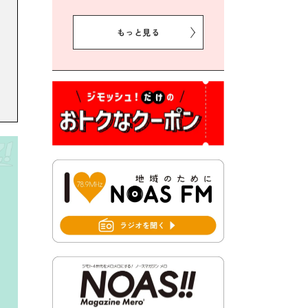
2026年8月5日 豊前市クリー
ン作戦参加者募集
もっと見る
2026年8月3日 千束地域づく
り協議会
2026年8月3日 第13回市町村
対抗「福岡駅伝」出場選手募
集！
2026年7月31日 令和8年熊本
地震義援金の受付について
2026年7月31日 第６次豊前市
総合計画後期基本計画策定業
務委託に係る質問回答につい
て
2026年7月31日 市税等の納付
書が変わります！
2026年7月30日 豊前市立豊前
中学校の進捗状況について