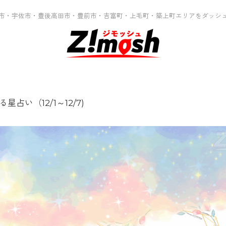
市・宇佐市・豊後高田市・豊前市・吉富町・上毛町・築上町エリアをダッシ
星占い（12/1～12/7)