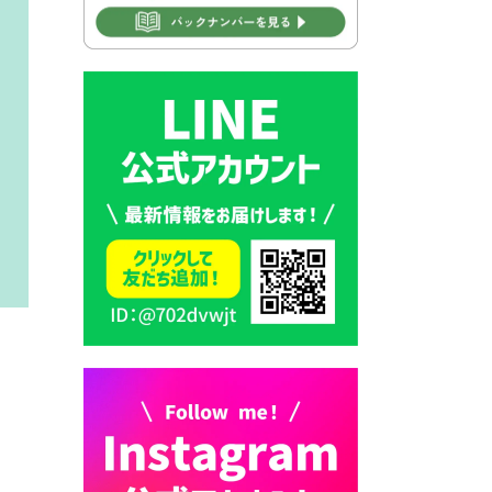
2026年7月30日 豊前市立学校
再編成準備協議会
2026年7月30日 豊前市立学校
紹介≪再編計画の見直しにつ
いて≫
2026年7月29日 豊前市指定ご
み袋販売のお知らせ
2026年7月28日 豊前カラス天
狗みなと祭り（花火大会）開
催決定！
2026年7月28日 ごみ収集日の
お知らせ
2026年7月28日 令和8年度
京築地区水道企業団職員採用
試験（募集）
2026年7月27日 マイナンバー