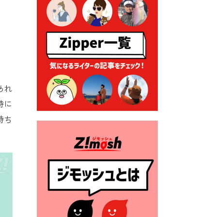
る各種申請に係る登記事項証
明書の添付省略について
2026年7月9日 廃食用油の回
収
2026年7月7日 「おゆずりコ
ーナー」について
あれ
2026年7月1日 豊前市民プール
一般開放
特に
2026年7月1日 「豊前市定住促
持ち
進奨励金」が始まります！
（令和８年４月１日施行）
2026年6月25日 指定ごみ袋価
格改定
2026年6月23日 公告一覧（市
内業者対象）を更新しまし
た。