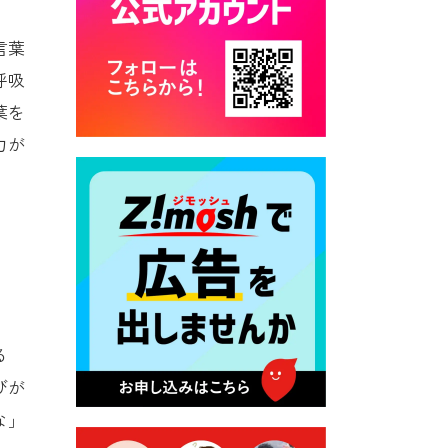
カード交付に伴う休日および
平日夜間開庁の案内
言葉
2026年7月22日 令和８年度
呼吸
「こども文化パスポート事
葉を
業」
力が
2026年7月21日 卜仙の郷 お
盆期間の営業時間のお知らせ
2026年7月17日 バス経路検索
のご利用案内
2026年7月10日 台湾伝統音楽
団体 「北埔八音団・楽善軒」
公演開催のお知らせ
る
2026年7月9日 クラウドファ
ンディング型ふるさと納税の
びが
実施について
な」
2026年7月9日 農地法等に係