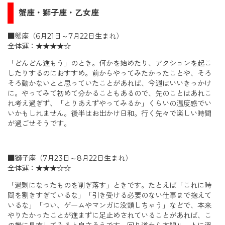
蟹座・獅子座・乙女座
■蟹座（6月21日～7月22日生まれ）
全体運：★★★★☆
「どんどん進もう」のとき。何かを始めたり、アクションを起こ
したりするのにおすすめ。前からやってみたかったことや、そろ
そろ動かないとと思っていたことがあれば、今週はいいきっかけ
に。やってみて初めて分かることもあるので、先のことはあれこ
れ考え過ぎず、「とりあえずやってみるか」くらいの温度感でい
いかもしれません。後半はお出かけ日和。行く先々で楽しい時間
が過ごせそうです。
■獅子座（7月23日～8月22日生まれ）
全体運：★★★☆☆
「過剰になったものを削ぎ落す」ときです。たとえば「これに時
間を割きすぎているな」「引き受ける必要のない仕事まで抱えて
いるな」「つい、ゲームやマンガに没頭しちゃう」などで、本来
やりたかったことが進まずに足止めされていることがあれば、こ