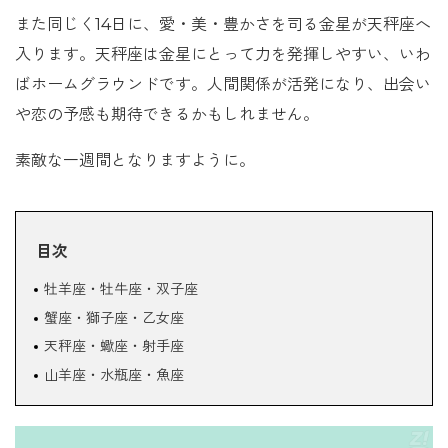
また同じく14日に、愛・美・豊かさを司る金星が天秤座へ
入ります。天秤座は金星にとって力を発揮しやすい、いわ
ばホームグラウンドです。人間関係が活発になり、出会い
や恋の予感も期待できるかもしれません。
素敵な一週間となりますように。
目次
牡羊座・牡牛座・双子座
蟹座・獅子座・乙女座
天秤座・蠍座・射手座
山羊座・水瓶座・魚座