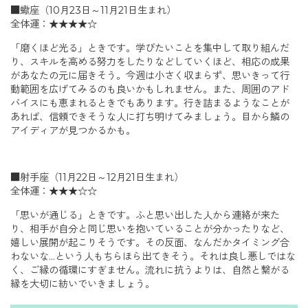
■蠍座（10月23日～11月21日生まれ）
全体運：★★★★☆
「磨くほど光る」ときです。学びたいことを集中して取り組んだ
り、スキルを高める努力をしたりなどしていくほど、相応の成果
があなたの元に届きそう。今週は小さく収まらず、思いきって行
動範囲を広げてみるのも良いかもしれません。また、周囲のアド
バイスにも恵まれるときでもあります。行き詰まるようなことが
あれば、信頼できそうな人に打ち明けてみましょう。目から鱗の
アイディアが見つかるかも。
■射手座（11月22日～12月21日生まれ）
全体運：★★★☆☆
「思いが通じる」ときです。ふと思い出した人から連絡が来た
り、相手が自分と同じ思いを抱いていることが分かったりなど、
嬉しい展開が起こりそうです。その反面、なんだかタイミング合
わないな…という人もちらほら出てきそう。それは良し悪しではな
く、ご縁の循環にすぎません。流れに抗うよりは、自然と繋がる
縁を大切に紡いでいきましょう。