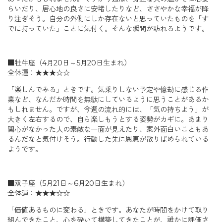
らいだり、居心地の良さに安堵したりなど、ささやかな幸福が降
り注ぎそう。自分の外側にしか存在ないと思っていたものを「す
でに持っていた」ことに気付く。そんな瞬間が訪れるようです。
■牡牛座（4月20日～5月20日生まれ）
全体運：★★★☆☆
「楽しんでみる」ときです。気乗りしない予定や億劫に感じる作
業など、なんだか時間を無駄にしているように思うことがあるか
もしれません。ですが、今週の流れ的には、「気の持ちよう」が
大きく左右するので、自ら楽しもうとする姿勢がカギに。あまり
関心がなかった人の素敵な一面が見えたり、案外面白いこともあ
るんだなと気付けそう。行動した先に恩恵が散りばめられている
ようです。
■双子座（5月21日～6月20日生まれ）
全体運：★★★☆☆
「価値あるものに変わる」ときです。あなたが時間をかけて取り
組んできたこと、心を砕いて構築してきたことが、誰かに評価さ