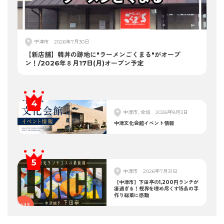
中津市
2026年7月30日
【新店舗】韓丼の跡地に"ラーメンごくまる"がオープ
ン！/2026年８月17日(月)オープン予定
中津市, 全域
2026年8月3日
中津文化会館イベント情報
中津市
2026年7月31日
【中津市】下田亭の1,200円ランチが
凄過ぎる！視界を埋め尽くす15品の手
作り総菜に感動