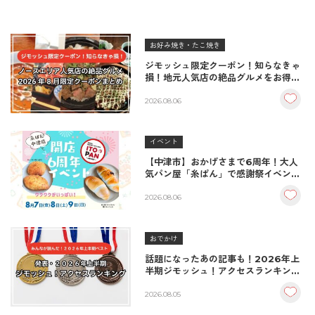
お好み焼き・たこ焼き
ジモッシュ限定クーポン！知らなきゃ
損！地元人気店の絶品グルメをお得に
楽しむクーポンまとめ
2026.08.06
イベント
【中津市】おかげさまで6周年！大人
気パン屋「糸ぱん」で感謝祭イベント
開催！豪華景品が当たる抽選会も
♪（8/7〜8/9）
2026.08.06
おでかけ
話題になったあの記事も！2026年上
半期ジモッシュ！アクセスランキング
BEST10
2026.08.05