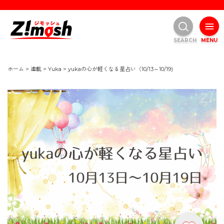
SEARCH
MENU
ホーム
>
連載
>
Yuka
>
yukaの心が軽くなる星占い（10/13～10/19)