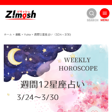
SEARCH
MENU
ホーム
>
連載
>
Yuka
>
週間12星座占い（3/24～3/30)