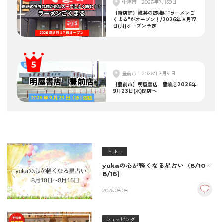
中津市
2026年7月30日
【新店舗】韓丼の跡地に"ラーメンご
くまる"がオープン！/2026年８月17
日(月)オープン予定
豊前市
2026年7月31日
【豊前市】明屋書店 豊前店2026年
9月23日(水)閉店へ
Yuka
yukaの心が軽くなる星占い（8/10～
8/16)
2026.08.08
ショッピング