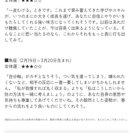
全体運：★★★☆☆
「一皮むける」ときです。これまで育み蓄えてきた学びやスキル
が、いつのまにか大きく成長を遂げ、あなたに自信とやりがいを
もたらしてくれる強い味方になってくれそうです。以前はあれだ
け難儀していたことが、今は容易く出来るようになっている。そ
んなことに思い当たるのなら、これからそれをもっと表に打ち出
してみて。
■魚座（2月19日～3月20日生まれ）
全体運：★★★☆☆
「自分軸」がカギとなりそう。つい気を遣ってしまう、嫌われた
くないなど、相手の反応に一喜一憂してしまいがちかもしれませ
ん。「私が我慢すれば丸く収まる」よりも「私はこうしたいから
別の方法を一緒に考えましょう」のように、あなた自身の意思や
気持ちも尊重してあげてくださいね。その毅然とした姿勢が、春
からの流れをより良いものにしてくれそう。
内容は2025年03月21日時点の情報のため、最新の情報とは異なる場合がありますので、あらかじめご了承ください。