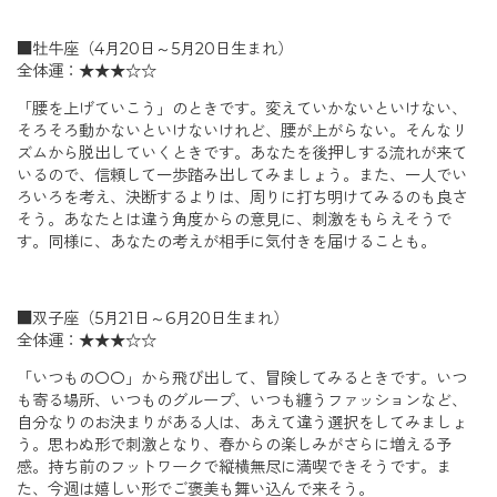
■牡牛座（4月20日～5月20日生まれ）
全体運：★★★☆☆
「腰を上げていこう」のときです。変えていかないといけない、
そろそろ動かないといけないけれど、腰が上がらない。そんなリ
ズムから脱出していくときです。あなたを後押しする流れが来て
いるので、信頼して一歩踏み出してみましょう。また、一人でい
ろいろを考え、決断するよりは、周りに打ち明けてみるのも良さ
そう。あなたとは違う角度からの意見に、刺激をもらえそうで
す。同様に、あなたの考えが相手に気付きを届けることも。
■双子座（5月21日～6月20日生まれ）
全体運：★★★☆☆
「いつもの〇〇」から飛び出して、冒険してみるときです。いつ
も寄る場所、いつものグループ、いつも纏うファッションなど、
自分なりのお決まりがある人は、あえて違う選択をしてみましょ
う。思わぬ形で刺激となり、春からの楽しみがさらに増える予
感。持ち前のフットワークで縦横無尽に満喫できそうです。ま
た、今週は嬉しい形でご褒美も舞い込んで来そう。