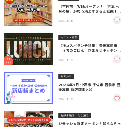
【宇佐市】7/18オープン！「古本 七
月の扉」が居心地よすぎると話題！絶
品おむすび＆パンとコーヒーで過ごす
至福の読書空間
2026.08.08
カフェ・喫茶
【神コスパランチ特集】豊後高田市
「うちのごはん ひまみつキッチン」
｜秘伝タレが決め手の絶品ハンバーグ
＆生姜焼き！
2026.08.07
おでかけ
2026年7月 中津市 宇佐市 豊前市 豊
後高田 新店舗まとめ
2026.08.07
お好み焼き・たこ焼き
ジモッシュ限定クーポン！知らなきゃ