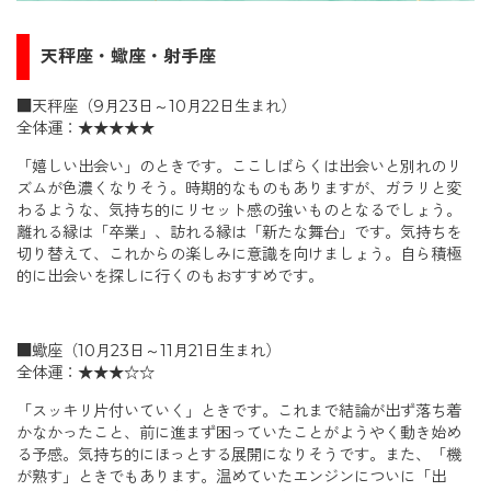
天秤座・蠍座・射手座
■天秤座（9月23日～10月22日生まれ）
全体運：★★★★★
「嬉しい出会い」のときです。ここしばらくは出会いと別れのリ
ズムが色濃くなりそう。時期的なものもありますが、ガラリと変
わるような、気持ち的にリセット感の強いものとなるでしょう。
離れる縁は「卒業」、訪れる縁は「新たな舞台」です。気持ちを
切り替えて、これからの楽しみに意識を向けましょう。自ら積極
的に出会いを探しに行くのもおすすめです。
■蠍座（10月23日～11月21日生まれ）
全体運：★★★☆☆
「スッキリ片付いていく」ときです。これまで結論が出ず落ち着
かなかったこと、前に進まず困っていたことがようやく動き始め
る予感。気持ち的にほっとする展開になりそうです。また、「機
が熟す」ときでもあります。温めていたエンジンについに「出