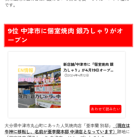
です。
9位 中津市に個室焼肉 銀乃しゃりがオ
ープン
新店舗/中津市に『個室焼肉 銀
乃しゃり』が4月19日オープン
🕒️2024年4月12日
するんだって！【4月12...
あわせて読みたい
大分県中津市丸山町にあった人気焼肉店「亜李蘭 別邸」
（現在は
牛神に移転し、名前が亜李蘭本邸 中津店となっています）
跡地に