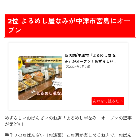
2位 よるめし屋なみが中津市宮島にオー
プン
新店舗/中津市『よるめし屋 な
み』がオープン！めずらしいお
🕒️2024年2月21日
ばんざい屋さん
あわせて読みたい
めずらしいおばんざいのお店「よるめし屋なみ」オープンの記事
が第2位！
手作りのおばんざい（お惣菜）とお酒が楽しめるお店で、おばん