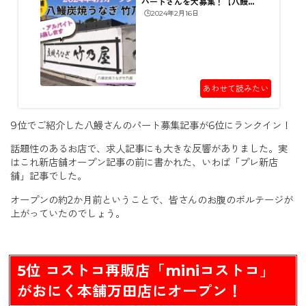
パートさんを大募集！【八鰻炭
🕒️2024年2月16日
焼うなぎ竹乃屋】
あわせて読みたい
9位でご紹介した八鰻さんのパート募集記事が6位にランクイン！
話題性のあるお店で、求人記事にも大きな反響がありました。実
はこれ新店舗オープン記事の前に書かれた、いわば「プレ新店
舗」記事でした。
オープンの約2か月前ということで、皆さんのお腹のボルテージが
上がっていたのでしょう。
5位 コストコ再販店「miniコストコ」
がおにく本舗万田店にオープン！