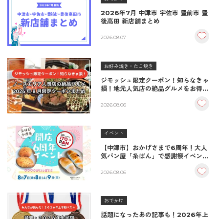
2026年7月 中津市 宇佐市 豊前市 豊
後高田 新店舗まとめ
2026.08.07
お好み焼き・たこ焼き
ジモッシュ限定クーポン！知らなきゃ
損！地元人気店の絶品グルメをお得に
楽しむクーポンまとめ
2026.08.06
イベント
【中津市】おかげさまで6周年！大人
気パン屋「糸ぱん」で感謝祭イベント
開催！豪華景品が当たる抽選会も
♪（8/7〜8/9）
2026.08.06
おでかけ
話題になったあの記事も！2026年上