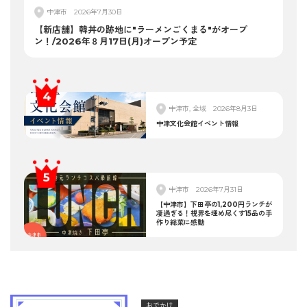
中津市
2026年7月30日
【新店舗】韓丼の跡地に"ラーメンごくまる"がオープ
ン！/2026年８月17日(月)オープン予定
中津市, 全域
2026年8月3日
中津文化会館イベント情報
中津市
2026年7月31日
【中津市】下田亭の1,200円ランチが
凄過ぎる！視界を埋め尽くす15品の手
作り総菜に感動
おでかけ