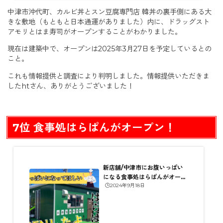
中津市沖代町、カルビ丼とスン豆腐専門店 韓丼の裏手側にある大
きな敷地（もともと日本通運がありました）内に、ドラッグスト
アモリとはま寿司がオープンすることがわかりました。
現在は建築中で、オープンは2025年3月27日を予定しているとの
こと。
これも情報提供と調査により判明しました。情報提供いただきま
したhtさん、ありがとうございました！
7位 食事処はらぱんがオープン！
新店舗/中津市にお腹いっぱい
になる食事処はらぱんがオープ
🕒️2024年9月18日
ン！