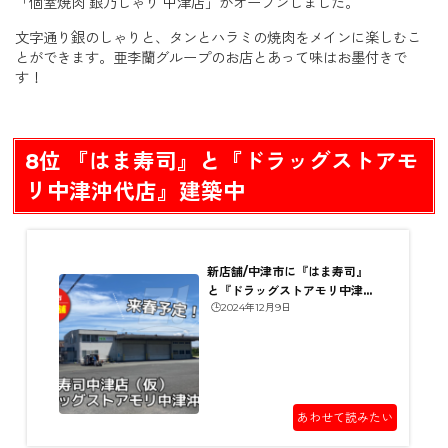
「個室焼肉 銀乃しゃり 中津店」がオープンしました。
文字通り銀のしゃりと、タンとハラミの焼肉をメインに楽しむこ
とができます。亜李蘭グループのお店とあって味はお墨付きで
す！
8位 『はま寿司』と『ドラッグストアモ
リ中津沖代店』建築中
新店舗/中津市に『はま寿司』
と『ドラッグストアモリ中津沖
🕒️2024年12月9日
代店』建築中！（3/24情...
あわせて読みたい