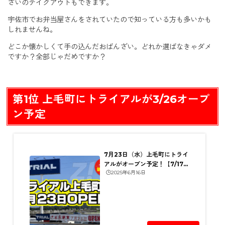
ざいのテイクアウトもできます。
宇佐市でお弁当屋さんをされていたので知っている方も多いかも
しれませんね。
どこか懐かしくて手の込んだおばんざい。どれか選ばなきゃダメ
ですか？全部じゃだめですか？
第1位 上毛町にトライアルが3/26オープ
ン予定
7月23日（水）上毛町にトライ
アルがオープン予定！【7/17情
🕒️2025年6月16日
報更新】