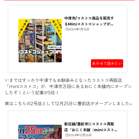
中津市/コストコ商品を販売す
るMiniコストコショップが
🕒️2024年1月15日
「おにく本舗」内にオープン！
あわせて読みたい
いまではすっかり中津でもお馴染みとなったコストコ再販店
「miniコストコ」が、中津市万田にあるおにく本舗内にオープン
したぞ！という記事が5位！
実はこちらの2号店として12月25日に豊前店がオープンしました↓
新店舗/豊前市にコストコ再販
店「おにく本舗（miniコスト
🕒️2024年12月25日
コ）豊前店」12月25日つい...