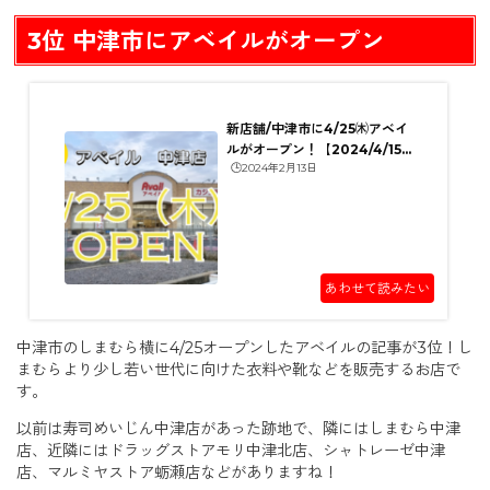
3位 中津市にアベイルがオープン
新店舗/中津市に4/25㈭アベイ
ルがオープン！【2024/4/15
🕒️2024年2月13日
更新】
あわせて読みたい
中津市のしまむら横に4/25オープンしたアベイルの記事が3位！し
まむらより少し若い世代に向けた衣料や靴などを販売するお店で
す。
以前は寿司めいじん中津店があった跡地で、隣にはしまむら中津
店、近隣にはドラッグストアモリ中津北店、シャトレーゼ中津
店、マルミヤストア蛎瀬店などがありますね！