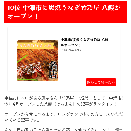
10位 中津市に炭焼うなぎ竹乃屋 八鰻が
オープン！
中津市/炭焼うなぎ竹乃屋 八鰻
がオープン！
🕒️2024年4月30日
あわせて読みたい
宇佐市に本店がある鰻屋さん「竹乃屋」の2号店として、中津市に
今年4月オープンした八鰻（はちまん）の記事がランクイン！
オープンから今に至るまで、ロングランで多くの方に見ていただ
いている記事です。
次の土用の丑の日は八鰻のせいろ蒸しを食べてみたーい！！憧れ