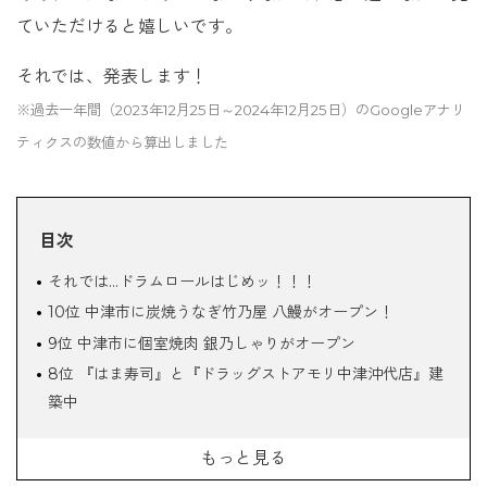
ていただけると嬉しいです。
それでは、発表します！
※過去一年間（2023年12月25日～2024年12月25日）のGoogleアナリ
ティクスの数値から算出しました
目次
それでは…ドラムロールはじめッ！！！
10位 中津市に炭焼うなぎ竹乃屋 八鰻がオープン！
9位 中津市に個室焼肉 銀乃しゃりがオープン
8位 『はま寿司』と『ドラッグストアモリ中津沖代店』建
築中
7位 食事処はらぱんがオープン！
もっと見る
6位 八鰻 炭焼うなぎ竹乃屋でパート募集中！