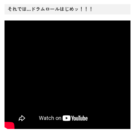
5位 コストコ再販店「miniコストコ」がおにく本舗万田店
それでは…ドラムロールはじめッ！！！
にオープン！
4位 コストコ再販店コストショップ瑞穂がオープン！
3位 中津市にアベイルがオープン
2位 よるめし屋なみが中津市宮島にオープン
第1位 上毛町にトライアルが3/26オープン予定