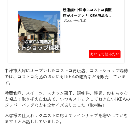
新店舗/中津市にコストコ再販
店がオープン！IKEA商品も
🕒️2024年9月3日
有！【コストショップ瑞穂（...
あわせて読みたい
中津市大塚にオープンしたコストコ再販店、コストショップ瑞穂
では、コストコ商品のほかにもIKEAの雑貨などを販売していま
す。
冷蔵食品、スイーツ、スナック菓子、調味料、雑貨、おもちゃな
ど幅広く取り揃えたお店で、いつもストックしておきたいIKEAの
ジッパーバッグなども全サイズありました（取材時）
お客様の仕入れリクエストに応えてラインナップを増やしていき
ます！とお話ししていました。