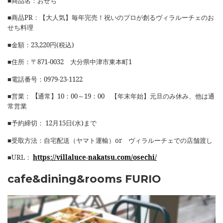
■商品名：
おせち
■
商品
PR
：
【大人気】毎年完売！祝いのプロが創るヴィラルーチェのお
せち料理
■金額：
23,220
円(
税込
)
■住所：〒
871-0032
大分県
中津市東本町
1
■電話番号：
0979-23-1122
■営業：
【
通常】
10
：
00
～
19
：
00
【年末年始】元旦のみ休み、他は通
常営業
■予約締切：
12
月
15
日
(
水
)
まで
■受取方法：
自宅配送（ヤマト運輸）
or
ヴィラルーチェでの店舗渡し
■
URL
：
https://villaluce-nakatsu.com/osechi/
cafe&dining&rooms FURIO