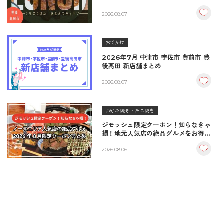
｜秘伝タレが決め手の絶品ハンバーグ
＆生姜焼き！
2026.08.07
おでかけ
2026年7月 中津市 宇佐市 豊前市 豊
後高田 新店舗まとめ
2026.08.07
お好み焼き・たこ焼き
ジモッシュ限定クーポン！知らなきゃ
損！地元人気店の絶品グルメをお得に
楽しむクーポンまとめ
2026.08.06