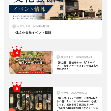
中津市, 全域
2026年8月3日
中津文化会館イベント情報
豊後高田市
2026年8月4日
【新店舗】豊後高田市に8/1オープ
ン！「和牛ステーキはる」の極上和牛
丼が絶品！
中津市
2026年8月3日
【神コスパランチ特集】中津市/手作
りの優しさとこだわりの一杯に心満た
される。家族を想う特別なランチ
『Cafe Chouchou（カフェ・シュ