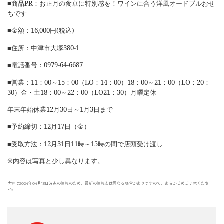
■
商品
PR
：お正月の食卓に特別感を！ワインに合う洋風オードブルおせ
ちです
■金額：
16,000
円
(
税込
)
■住所：中津市大塚
380-1
■電話番号：
0979-64-6687
■営業：
11
：
00
～
15
：
00
（
LO
：
14
：
00
）
18
：
00
～
21
：
00
（
LO
：
20
：
30
）金・土
18
：
00
～
22
：
00
（
LO21
：
30
）月曜定休
年末年始休業
12
月
30
日～
1
月
3
日まで
■予約締切：
12
月
17
日（金）
■受取方法：
12
月
31
日
11
時～
15
時の間で店頭受け渡し
※内容は写真と少し異なります。
内容は2024年04月13日時点の情報のため、最新の情報とは異なる場合がありますので、あらかじめご了承くださ
い。