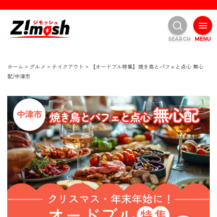
SEARCH
MENU
ホーム
>
グルメ
>
テイクアウト
>
【オードブル特集】焼き鳥とパフェと点心 無心
配/中津市