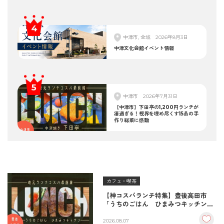
中津市, 全域
2026年8月3日
中津文化会館イベント情報
中津市
2026年7月31日
【中津市】下田亭の1,200円ランチが
凄過ぎる！視界を埋め尽くす15品の手
作り総菜に感動
カフェ・喫茶
【神コスパランチ特集】豊後高田市
「うちのごはん ひまみつキッチン」
｜秘伝タレが決め手の絶品ハンバーグ
＆生姜焼き！
2026.08.07