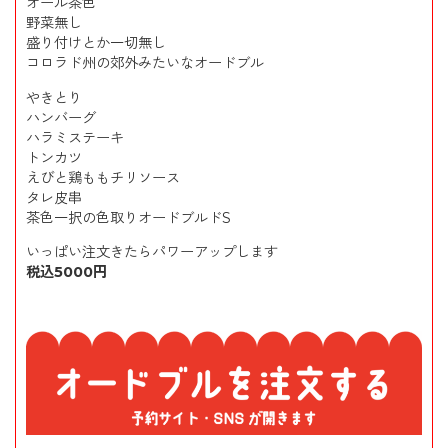
オール茶色
野菜無し
盛り付けとか一切無し
コロラド州の郊外みたいなオードブル
やきとり
ハンバーグ
ハラミステーキ
トンカツ
えびと鶏ももチリソース
タレ皮串
茶色一択の色取りオードブルドS
いっぱい注文きたらパワーアップします
税込5000円