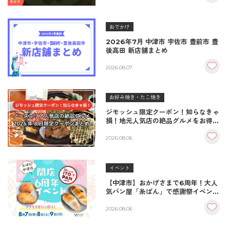
おでかけ
2026年7月 中津市 宇佐市 豊前市 豊
後高田 新店舗まとめ
2026.08.07
お好み焼き・たこ焼き
ジモッシュ限定クーポン！知らなきゃ
損！地元人気店の絶品グルメをお得に
楽しむクーポンまとめ
2026.08.06
イベント
【中津市】おかげさまで6周年！大人
気パン屋「糸ぱん」で感謝祭イベント
開催！豪華景品が当たる抽選会も
♪（8/7〜8/9）
2026.08.06