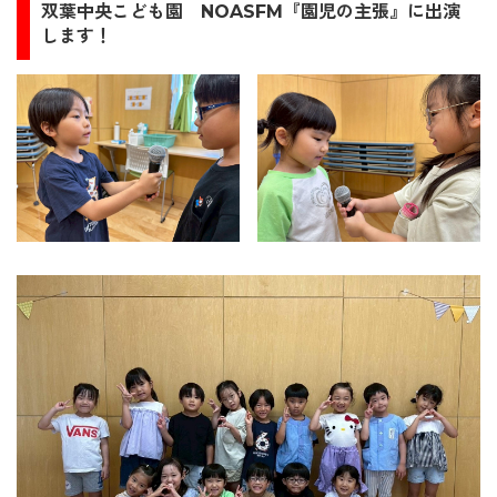
双葉中央
こども園
NOASFM『園児の主張』に出演
します！