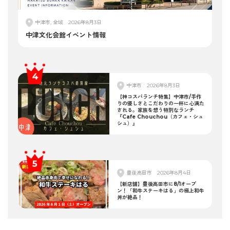
中津市, 全域
2026年8月3日
中津文化会館イベント情報
中津市
2026年8月3日
【神コスパランチ特集】中津市/手作
りの優しさとこだわりの一杯に心満た
される。家族を想う特別なランチ
『Cafe Chouchou（カフェ・シュ
シュ）』
豊後高田市
2026年8月4日
【新店舗】豊後高田市に8/1オープ
ン！「和牛ステーキはる」の極上和牛
丼が絶品！