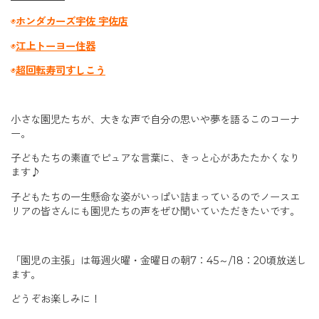
◉
ホンダカーズ宇佐 宇佐店
◉
江上トーヨー住器
◉
超回転寿司すしこう
小さな園児たちが、大きな声で自分の思いや夢を語るこのコーナ
ー。
子どもたちの素直でピュアな言葉に、きっと心があたたかくなり
ます♪
子どもたちの一生懸命な姿がいっぱい詰まっているのでノースエ
リアの皆さんにも園児たちの声をぜひ聞いていただきたいです。
「園児の主張」は毎週火曜・金曜日の朝7：45～/18：20頃放送し
ます。
どうぞお楽しみに！