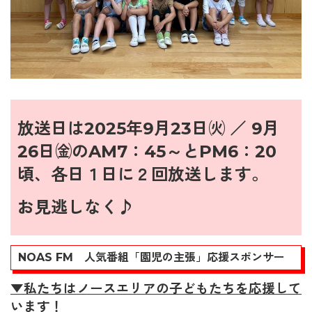
放送日は2025年9
月23
日㈫ ／ 9月
26
日㈮のAM7：45～とPM6：20
頃、各日１日に２回放送します。
お見逃しなく♪
NOAS FM 人気番組「園児の主張」応援スポンサー
▼私たちはノースエリアの子どもたちを応援して
います！