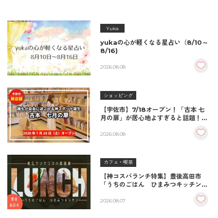
Yuka
yukaの心が軽くなる星占い（8/10～
8/16)
2026.08.08
ショッピング
【宇佐市】7/18オープン！「古本 七
月の扉」が居心地よすぎると話題！絶
品おむすび＆パンとコーヒーで過ごす
至福の読書空間
2026.08.08
カフェ・喫茶
【神コスパランチ特集】豊後高田市
「うちのごはん ひまみつキッチン」
｜秘伝タレが決め手の絶品ハンバーグ
＆生姜焼き！
2026.08.07