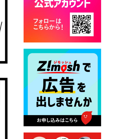
2026年7月28日 令和8年度
京築地区水道企業団職員採用
試験（募集）
2026年7月27日 マイナンバー
カード交付に伴う休日および
平日夜間開庁の案内
2026年7月22日 令和８年度
「こども文化パスポート事
業」
2026年7月21日 卜仙の郷 お
盆期間の営業時間のお知らせ
2026年7月17日 バス経路検索
のご利用案内
2026年7月10日 台湾伝統音楽
団体 「北埔八音団・楽善軒」
公演開催のお知らせ