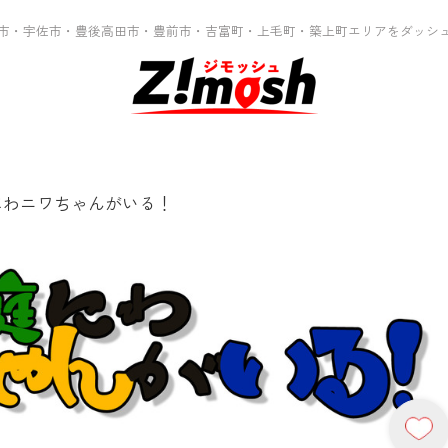
市・宇佐市・豊後高田市・豊前市・吉富町・上毛町・築上町エリアをダッシ
にわニワちゃんがいる！