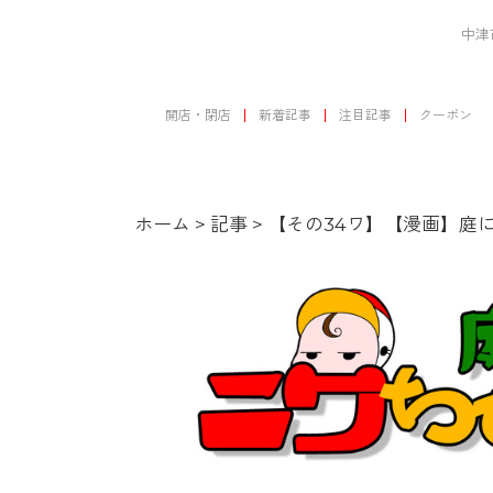
中津
開店・閉店
新着記事
注目記事
クーポン
ホーム
>
記事
>
【その34ワ】【漫画】庭