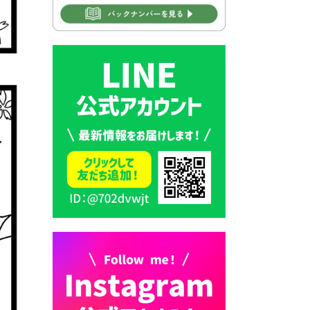
2026年7月31日 市税等の納付
書が変わります！
2026年7月30日 豊前市立豊前
中学校の進捗状況について
2026年7月30日 豊前市立学校
再編成準備協議会
2026年7月30日 豊前市立学校
紹介≪再編計画の見直しにつ
いて≫
2026年7月29日 豊前市指定ご
み袋販売のお知らせ
2026年7月28日 豊前カラス天
狗みなと祭り（花火大会）開
催決定！
2026年7月28日 ごみ収集日の
お知らせ