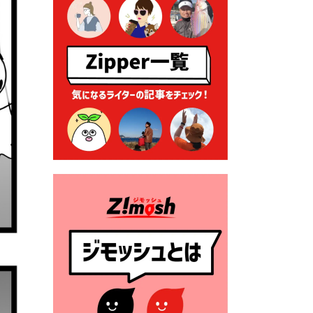
2026年7月9日 クラウドファ
ンディング型ふるさと納税の
実施について
2026年7月9日 農地法等に係
る各種申請に係る登記事項証
明書の添付省略について
2026年7月9日 廃食用油の回
収
2026年7月7日 「おゆずりコ
ーナー」について
2026年7月1日 豊前市民プール
一般開放
2026年7月1日 「豊前市定住促
進奨励金」が始まります！
（令和８年４月１日施行）
2026年6月25日 指定ごみ袋価
格改定