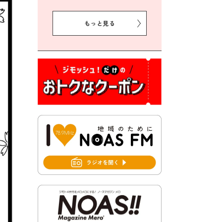
2026年8月5日 豊前市プレミ
アム付き商品券事業に関する
もっと見る
お知らせ
2026年8月5日 豊前市クリー
ン作戦参加者募集
2026年8月3日 千束地域づく
り協議会
2026年8月3日 第13回市町村
対抗「福岡駅伝」出場選手募
集！
2026年7月31日 令和8年熊本
地震義援金の受付について
2026年7月31日 第６次豊前市
総合計画後期基本計画策定業
務委託に係る質問回答につい
て