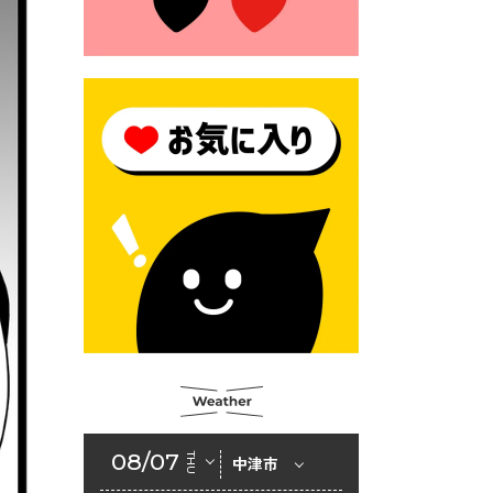
2026年6月23日 公告一覧（市
内業者対象）を更新しまし
た。
2026年6月23日 （一財）豊前
市佐野・則尾育英会奨学生募
集の「てびき」
2026年6月22日 神楽人の祭展
2026年6月18日 セアカゴケグ
モにご注意ください！
2026年6月17日 クーリングシ
ェルターの指定
2026年6月10日 令和８年経済
センサス-活動調査
2026年6月9日 令和８年第３
08/07
THU
中津市
回定例会「一般質問一覧表」