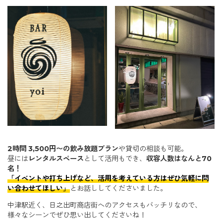
2時間 3,500円〜の飲み放題プラン
や貸切の相談も可能。
昼には
レンタルスペース
として活用もでき、
収容人数はなんと70
名！
「イベントや打ち上げなど、活用を考えている方はぜひ気軽に問
い合わせてほしい」
とお話ししてくださいました。
中津駅近く、日之出町商店街へのアクセスもバッチリなので、
様々なシーンでぜひ思い出してくださいね！