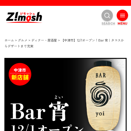
SEARCH
MENU
ホーム
>
グルメ
>
ディナー・居酒屋
>
【中津市】12/1オープン！Bar 宵｜タコスか
らデザートまで充実