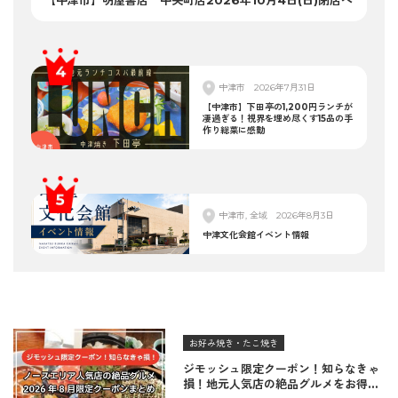
中津市
2026年7月31日
【中津市】下田亭の1,200円ランチが
凄過ぎる！視界を埋め尽くす15品の手
作り総菜に感動
中津市, 全域
2026年8月3日
中津文化会館イベント情報
お好み焼き・たこ焼き
ジモッシュ限定クーポン！知らなきゃ
損！地元人気店の絶品グルメをお得に