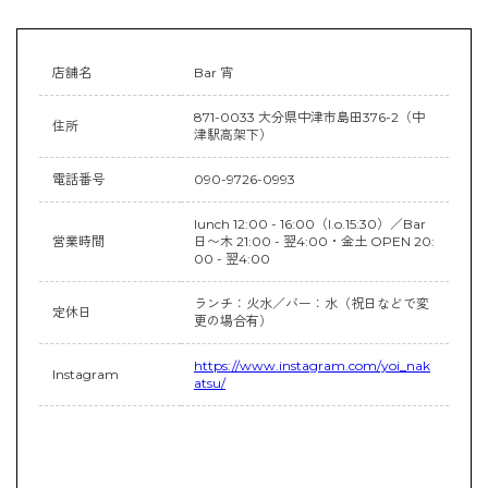
店舗名
Bar 宵
871-0033 大分県中津市島田376-2（中
住所
津駅高架下）
電話番号
090-9726-0993
lunch 12:00 - 16:00（l.o.15:30）／Bar
営業時間
日〜木 21:00 - 翌4:00・金土 OPEN 20:
00 - 翌4:00
ランチ：火水／バー：水（祝日などで変
定休日
更の場合有）
https://www.instagram.com/yoi_nak
Instagram
atsu/