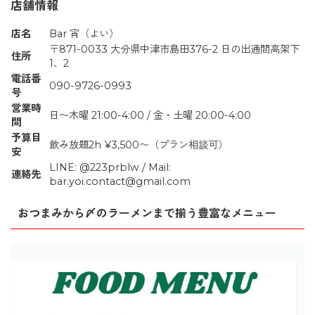
店舗情報
店名
Bar 宵（よい）
〒871-0033 大分県中津市島田376-2 日の出通間高架下
住所
1、2
電話番
090-9726-0993
号
営業時
日〜木曜 21:00-4:00 / 金・土曜 20:00-4:00
間
予算目
飲み放題2h ¥3,500〜（プラン相談可）
安
LINE: @223prblw / Mail:
連絡先
bar.yoi.contact@gmail.com
おつまみから〆のラーメンまで揃う豊富なメニュー