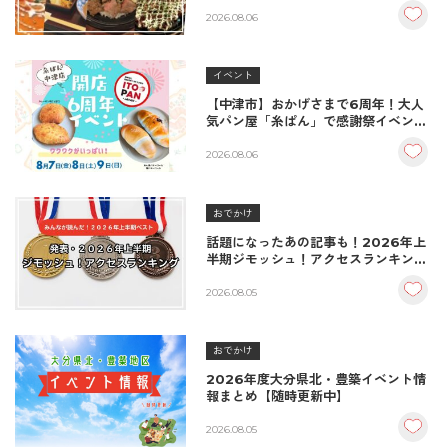
楽しむクーポンまとめ
2026.08.06
イベント
【中津市】おかげさまで6周年！大人
気パン屋「糸ぱん」で感謝祭イベント
開催！豪華景品が当たる抽選会も
♪（8/7〜8/9）
2026.08.06
おでかけ
話題になったあの記事も！2026年上
半期ジモッシュ！アクセスランキング
BEST10
2026.08.05
おでかけ
2026年度大分県北・豊築イベント情
報まとめ【随時更新中】
2026.08.05