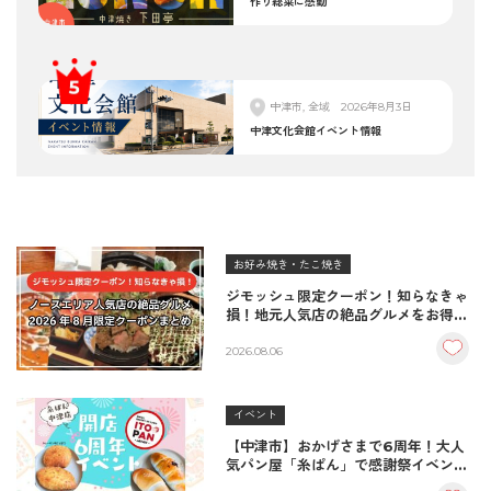
作り総菜に感動
中津市, 全域
2026年8月3日
中津文化会館イベント情報
お好み焼き・たこ焼き
ジモッシュ限定クーポン！知らなきゃ
損！地元人気店の絶品グルメをお得に
楽しむクーポンまとめ
2026.08.06
イベント
【中津市】おかげさまで6周年！大人
気パン屋「糸ぱん」で感謝祭イベント
開催！豪華景品が当たる抽選会も