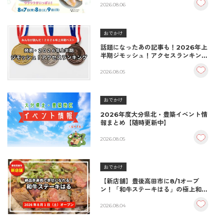
♪（8/7〜8/9）
2026.08.06
おでかけ
話題になったあの記事も！2026年上
半期ジモッシュ！アクセスランキング
BEST10
2026.08.05
おでかけ
2026年度大分県北・豊築イベント情
報まとめ【随時更新中】
2026.08.05
おでかけ
【新店舗】豊後高田市に8/1オープ
ン！「和牛ステーキはる」の極上和牛
丼が絶品！
2026.08.04