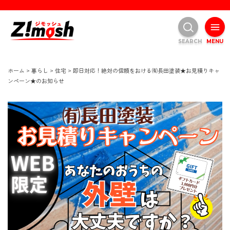
SEARCH
MENU
ホーム
>
暮らし
>
住宅
>
即日対応！絶対の信頼をおける㈲長田塗装★お見積りキャ
ンペーン★のお知らせ